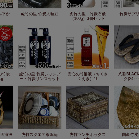
み平か
虎竹の里 竹炭大粒豆
虎竹の里 竹炭石鹸
竹炭サプ
（100g）3個セット
の竹炭
虎竹の里 竹炭シャンプ
安心の竹酢液（ちくさ
八割BLAC
g
ー・竹炭リンスセット
くえき）1L
ク)24～
き四海波
虎竹スクエア茶碗籠
虎竹ランチボックス
国産竹皮