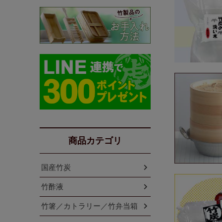
商品カテゴリ
国産竹炭
竹酢液
竹箸／カトラリー／竹弁当箱