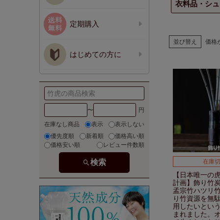
衣料品・シュ
定期購入
並び替え
価格
はじめての方に
〜
在庫なし商品
表示
表示しない
優先度順
新着順
価格高い順
価格安い順
レビュー件数順
在庫
検索
【日本唯一の虎
計画】
飾り竹
孟宗竹ハツリ
り
竹資源を無
用したい
とい
まれました。