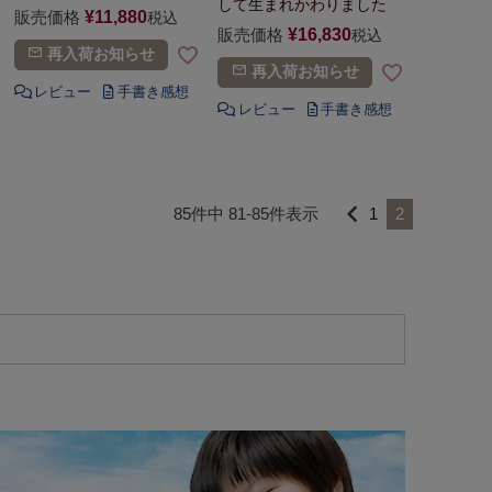
して生まれかわりました
販売価格
¥
11,880
税込
販売価格
¥
16,830
税込
再入荷お知らせ
再入荷お知らせ
85
件中
81
-
85
件表示
1
2