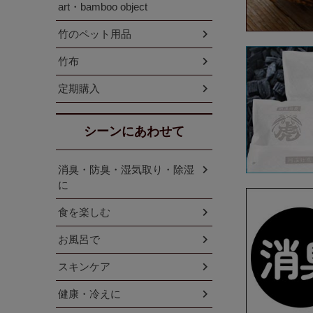
art・bamboo object
竹のペット用品
竹布
定期購入
シーンにあわせて
消臭・防臭・湿気取り・除湿
に
食を楽しむ
お風呂で
スキンケア
健康・冷えに