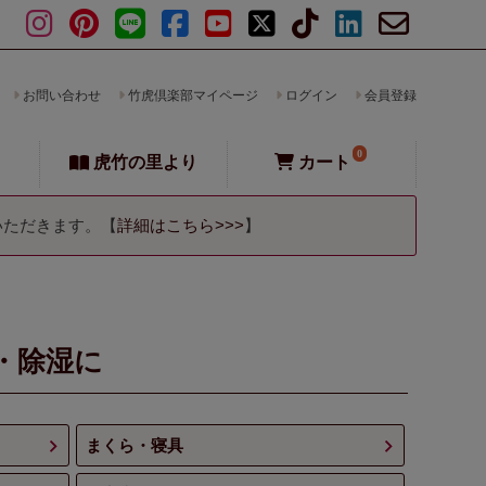
お問い合わせ
竹虎倶楽部マイページ
ログイン
会員登録
0
虎竹の里より
カート
いただきます。【
詳細はこちら>>>
】
・除湿に
まくら・寝具