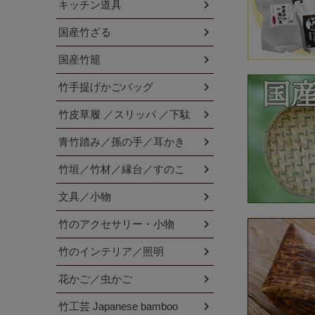
キッチン道具
国産竹ざる
国産竹籠
竹手提げかごバッグ
竹皮草履 ／スリッパ ／下駄
青竹踏み／孫の手／耳かき
竹垣／竹材／縁台／すのこ
文具／小物
竹のアクセサリー・小物
竹のインテリア／照明
花かご／虫かご
竹工芸 Japanese bamboo