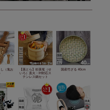
ろし（鬼お
【蒸とら】杉蒸篭（せ
国産竹ざる 40cm
）
いろ）直火・IH対応ス
テンレス鍋セット