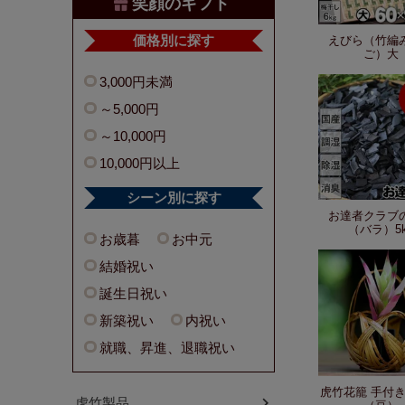
笑顔のギフト
価格別に探す
えびら（竹編
ご）大
3,000円未満
～5,000円
～10,000円
10,000円以上
シーン別に探す
お達者クラブ
（バラ）5k
お歳暮
お中元
結婚祝い
誕生日祝い
新築祝い
内祝い
就職、昇進、退職祝い
虎竹花籠 手付
虎竹製品