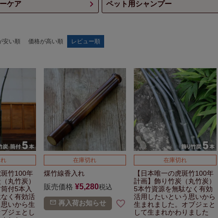
ーケア
ペット用シャンプー
が安い順
価格が高い順
レビュー順
切れ
在庫切れ
在庫切れ
斑竹100年
煤竹線香入れ
【日本唯一の虎斑竹100年
炭（丸竹炭）
計画】
飾り竹炭（丸竹炭）
販売価格
¥
5,280
税込
竹筒付
5本入
5本
竹資源を無駄なく有効
駄なく有効活
活用したい
という思いから
再入荷お知らせ
う思いから生
生まれました。
オブジェと
オブジェとし
して生まれかわりました