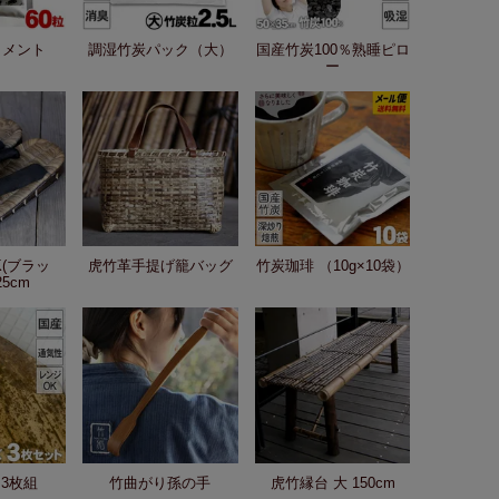
リメント
調湿竹炭パック（大）
国産竹炭100％熟睡ピロ
ー
K(ブラッ
虎竹革手提げ籠バッグ
竹炭珈琲 （10g×10袋）
25cm
 3枚組
竹曲がり孫の手
虎竹縁台 大 150cm