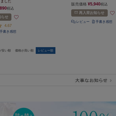
りました
販売価格
¥
5,940
税込
,890
税込
再入荷お知らせ
知らせ
4.67
が安い順
価格が高い順
レビュー順