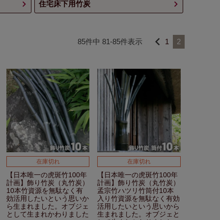
住宅床下用竹炭
85
件中
81
-
85
件表示
1
2
在庫切れ
在庫切れ
【日本唯一の虎斑竹100年
【日本唯一の虎斑竹100年
計画】
飾り竹炭（丸竹炭）
計画】
飾り竹炭（丸竹炭）
10本
竹資源を無駄なく有
孟宗竹ハツリ竹筒付
10本
効活用したい
という思いか
入り
竹資源を無駄なく有効
ら生まれました。
オブジェ
活用したい
という思いから
として生まれかわりました
生まれました。
オブジェと