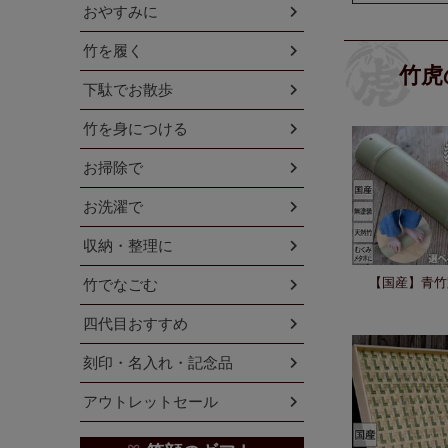
おやすみに
竹を履く
竹虎
下駄でお散歩
竹を身につける
お掃除で
お洗濯で
収納・整理に
【国産】青竹
竹でなごむ
四代目おすすめ
刻印・名入れ・記念品
アウトレットセール