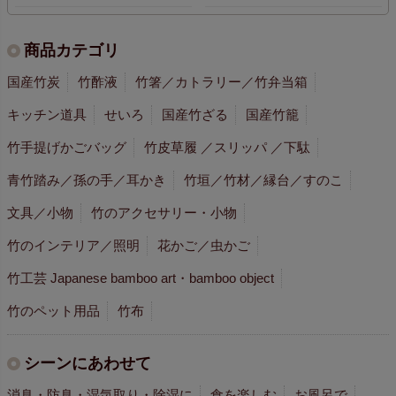
商品カテゴリ
国産竹炭
竹酢液
竹箸／カトラリー／竹弁当箱
キッチン道具
せいろ
国産竹ざる
国産竹籠
竹手提げかごバッグ
竹皮草履 ／スリッパ ／下駄
青竹踏み／孫の手／耳かき
竹垣／竹材／縁台／すのこ
文具／小物
竹のアクセサリー・小物
竹のインテリア／照明
花かご／虫かご
竹工芸 Japanese bamboo art・bamboo object
竹のペット用品
竹布
シーンにあわせて
消臭・防臭・湿気取り・除湿に
食を楽しむ
お風呂で