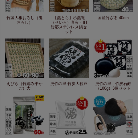
竹製大根おろし（鬼
【蒸とら】杉蒸篭
国産竹ざる 40cm
おろし）
（せいろ）直火・IH
対応ステンレス鍋セ
ット
えびら（竹編み平か
虎竹の里 竹炭大粒豆
虎竹の里 竹炭石鹸
ご）大
（100g）3個セット