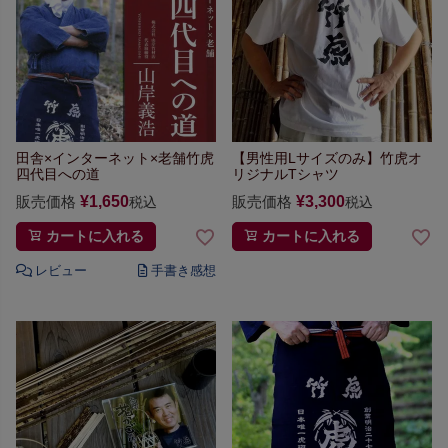
田舎×インターネット×老舗
竹虎
【男性用Lサイズのみ】
竹虎オ
四代目への道
リジナルTシャツ
販売価格
¥
1,650
販売価格
¥
3,300
税込
税込
カートに入れる
カートに入れる