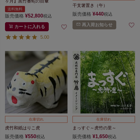
ヶ月】
黒竹番蛇の目傘
干支箸置き（午）
送料無料
販売価格
¥
440
税込
販売価格
¥
52,800
税込
再入荷お知らせ
カートに入れる
5.00
在庫切れ
在庫切れ
虎竹和紙はりこ虎
まっすぐ～虎竹の里～
販売価格
¥
550
販売価格
¥
1,650
税込
税込