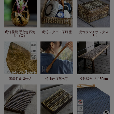
虎竹花籠 手付き四海
虎竹スクエア茶碗籠
虎竹ランチボックス
波（豆）
（大）
国産竹皮 3枚組
竹曲がり孫の手
虎竹縁台 大 150cm