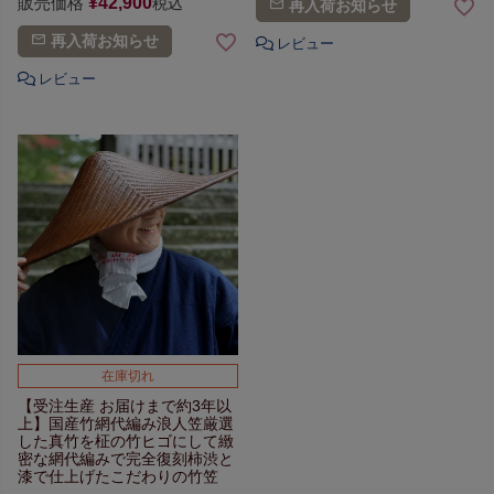
販売価格
¥
42,900
税込
再入荷お知らせ
再入荷お知らせ
在庫切れ
【受注生産 お届けまで約3年以
上】
国産竹網代編み浪人笠
厳選
した真竹を
柾の竹ヒゴにして
緻
密な網代編みで完全復刻
柿渋と
漆で仕上げた
こだわりの竹笠