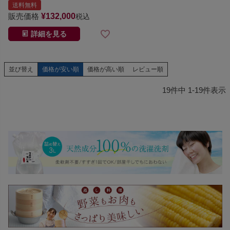
送料無料
販売価格
¥
132,000
税込
詳細を見る
並び替え
価格が安い順
価格が高い順
レビュー順
19
件中
1
-
19
件表示