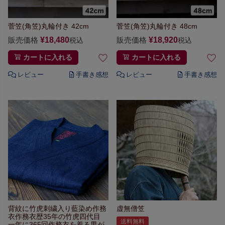
菅笠(角笠)丸輪付き 42cm
菅笠(角笠)丸輪付き 48cm
販売価格
¥
18,480
販売価格
¥
18,920
税込
税込
カートに入れる
カートに入れる
背紋に竹虎刺繍入り藍染め作務
虚無僧笠
衣
作務衣歴35年の竹虎四代目
送料無料
一年に365回作務衣を着る男が