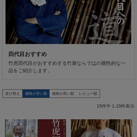
四代目おすすめ
竹虎四代目がおすすめする竹屋ならではの個性的な一
品をご紹介します。
並び替え
価格が安い順
価格が高い順
レビュー順
19
件中
1
-
19
件表示