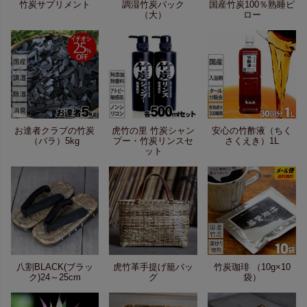
竹炭サプリメント
調湿竹炭パック
国産竹炭100％熟睡ピ
（大）
ロー
お達者クラブの竹炭
虎竹の里 竹炭シャン
安心の竹酢液（ちく
（バラ）5kg
プー・竹炭リンスセ
さくえき）1L
ット
八割BLACK(ブラッ
虎竹革手提げ籠バッ
竹炭珈琲 （10g×10
ク)24～25cm
グ
袋）