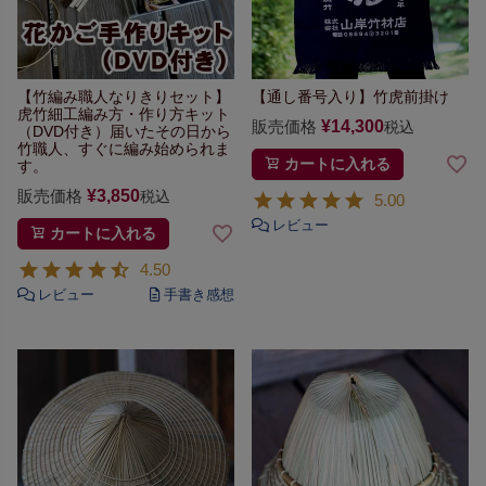
【竹編み職人なりきりセット】
【通し番号入り】竹虎前掛け
虎竹細工編み方・作り方キット
販売価格
¥
14,300
税込
（DVD付き）
届いたその日から
竹職人、
すぐに編み始められま
カートに入れる
す。
販売価格
¥
3,850
税込
5.00
カートに入れる
4.50