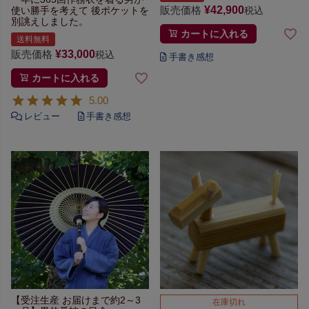
販売価格
¥
42,900
使い勝手を考えて
後ポケットを
税込
別誂えしました。
カートに入れる
送料無料
販売価格
¥
33,000
税込
カートに入れる
5.00
【受注生産 お届けまで約2～3
在庫切れ