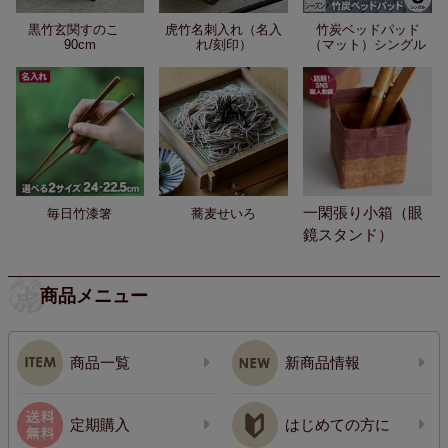
黒竹玄関すのこ
虎竹名刺入れ（名入
竹炭ベッドパッド
90cm
れ/刻印）
（マット）シングル
一閑張り小箱（眼
毎日竹漆箸
蕎麦せいろ
鏡スタンド）
商品メニュー
商品一覧
新商品情報
定期購入
はじめての方に