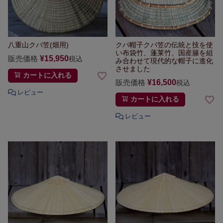
八重山クバ笠(畑用)
クパ帽子
クバ笠の伝統と技を使
い
布袋竹、蓬莱竹、国産籐を組
販売価格
¥
15,950
税込
み合わせて
現代的な帽子に進化
させました
カートに入れる
販売価格
¥
16,500
税込
カートに入れる