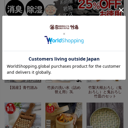
竹虎のおすすめ商品
【国産】青竹踏み
竹炭の洗い水（詰め
竹製大根おろし（鬼
替え用）3L
おろし）と鬼おろし
竹皿のセット