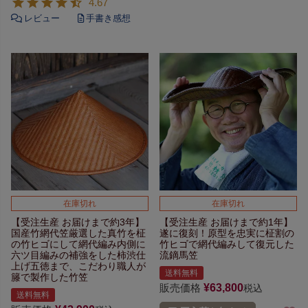
4.67
在庫切れ
在庫切れ
【受注生産 お届けまで約3年】
【受注生産 お届けまで約1年】
国産竹網代笠
厳選した真竹を柾
遂に復刻！
原型を忠実に柾割の
の竹ヒゴにして網代編み
内側に
竹ヒゴで
網代編みして復元した
六ツ目編みの補強をした柿渋仕
流鏑馬笠
上げ
五徳まで、こだわり職人が
送料無料
籐で製作した竹笠
販売価格
¥
63,800
税込
送料無料