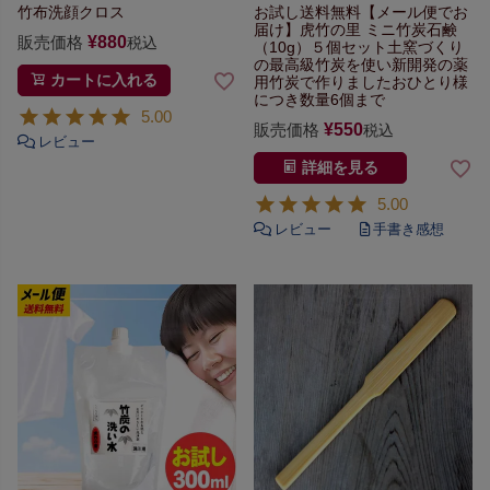
竹布洗顔クロス
お試し送料無料【メール便でお
届け】
虎竹の里 ミニ竹炭石鹸
販売価格
¥
880
税込
（10g）５個セット
土窯づくり
の最高級竹炭を使い
新開発の薬
カートに入れる
用竹炭で作りました
おひとり様
につき数量6個まで
5.00
販売価格
¥
550
税込
詳細を見る
5.00