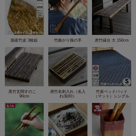
国産竹皮 3枚組
竹曲がり孫の手
虎竹縁台 大 150cm
黒竹玄関すのこ
虎竹名刺入れ（名入
竹炭ベッドパッド
90cm
れ/刻印）
（マット）シングル