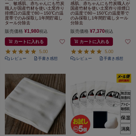
ー、敏感肌、赤ちゃんにも
竹炭
感肌、赤ちゃんにも
竹炭職人が
職人が国産竹材を使い
土窯作り
国産竹材を使い
土窯作り排煙口
排煙口の温度で
80～150℃の温
の温度で
80～150℃の温度帯で
度帯でのみ採取し
1年間貯蔵し
のみ採取し
1年間貯蔵しタール
タール分除去
分除去
販売価格
¥
1,980
販売価格
¥
7,370
税込
税込
カートに入れる
カートに入れる
5.00
5.00