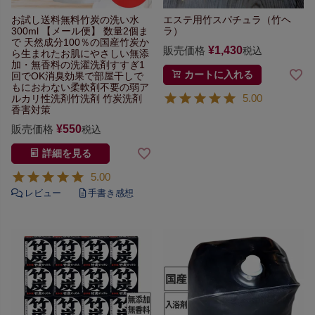
お試し送料無料
竹炭の洗い水
エステ用竹スパチュラ（竹ヘ
300ml
【メール便】 数量2個ま
ラ）
で
天然成分100％の国産竹炭か
販売価格
¥
1,430
税込
ら生まれた
お肌にやさしい無添
加・無香料の洗濯洗剤
すすぎ1
カートに入れる
回でOK
消臭効果で部屋干しで
もにおわない
柔軟剤不要の弱ア
5.00
ルカリ性洗剤
竹洗剤 竹炭洗剤
香害対策
販売価格
¥
550
税込
詳細を見る
5.00