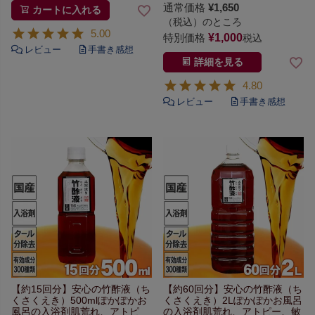
通常価格
¥
1,650
カートに入れる
（税込）のところ
5.00
特別価格
¥
1,000
税込
詳細を見る
4.80
【約15回分】
安心の竹酢液（ち
【約60回分】
安心の竹酢液（ち
くさくえき）500ml
ぽかぽかお
くさくえき）2L
ぽかぽかお風呂
風呂の入浴剤
肌荒れ、アトピ
の入浴剤
肌荒れ、アトピー、敏