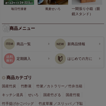
一閑張り小箱（眼
毎日竹漆箸
蕎麦せいろ
鏡スタンド）
商品メニュー
商品一覧
新商品情報
定期購入
はじめての方に
商品カテゴリ
国産竹炭
竹酢液
竹箸／カトラリー／竹弁当箱
キッチン道具
せいろ
国産竹ざる
国産竹籠
竹手提げかごバッグ
竹皮草履 ／スリッパ ／下駄