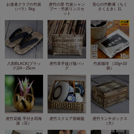
お達者クラブの竹炭
虎竹の里 竹炭シャン
安心の竹酢液（ちく
（バラ）5kg
プー・竹炭リンスセ
さくえき）1L
ット
八割BLACK(ブラッ
虎竹革手提げ籠バッ
竹炭珈琲 （10g×10
ク)24～25cm
グ
袋）
虎竹花籠 手付き四海
虎竹スクエア茶碗籠
虎竹ランチボックス
波（豆）
（大）