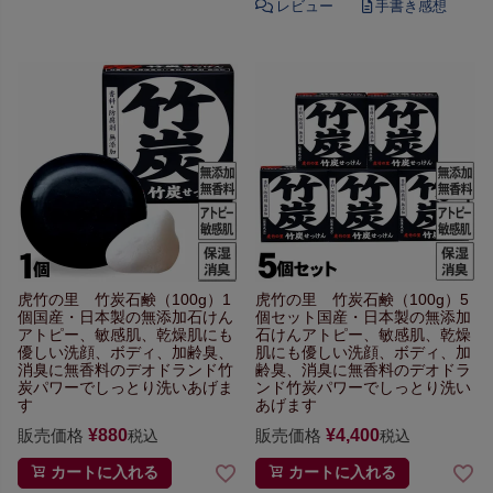
虎竹の里 竹炭石鹸（100g）1
虎竹の里 竹炭石鹸（100g）5
個
国産・日本製の無添加石けん
個セット
国産・日本製の無添加
アトピー、敏感肌、乾燥肌にも
石けん
アトピー、敏感肌、乾燥
優しい
洗顔、ボディ、加齢臭、
肌にも優しい
洗顔、ボディ、加
消臭に無香料のデオドランド
竹
齢臭、
消臭に無香料のデオドラ
炭パワーでしっとり洗いあげま
ンド
竹炭パワーでしっとり洗い
す
あげます
販売価格
¥
880
販売価格
¥
4,400
税込
税込
カートに入れる
カートに入れる