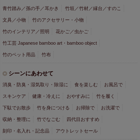
青竹踏み／孫の手／耳かき
竹垣／竹材／縁台／すのこ
文具／小物
竹のアクセサリー・小物
竹のインテリア／照明
花かご／虫かご
竹工芸 Japanese bamboo art・bamboo object
竹のペット用品
竹布
シーンにあわせて
消臭・防臭・湿気取り・除湿に
食を楽しむ
お風呂で
スキンケア
健康・冷えに
おやすみに
竹を履く
下駄でお散歩
竹を身につける
お掃除で
お洗濯で
収納・整理に
竹でなごむ
四代目おすすめ
刻印・名入れ・記念品
アウトレットセール