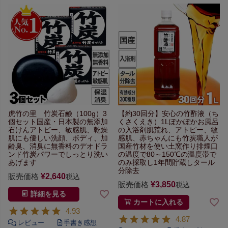
虎竹の里 竹炭石鹸（100g）3
【約30回分】
安心の竹酢液（ち
個セット
国産・日本製の無添加
くさくえき）1L
ぽかぽかお風呂
石けん
アトピー、敏感肌、乾燥
の入浴剤
肌荒れ、アトピー、敏
肌にも優しい
洗顔、ボディ、加
感肌、赤ちゃんにも
竹炭職人が
齢臭、
消臭に無香料のデオドラ
国産竹材を使い
土窯作り排煙口
ンド
竹炭パワーでしっとり洗い
の温度で
80～150℃の温度帯で
あげます
のみ採取し
1年間貯蔵しタール
分除去
販売価格
¥
2,640
税込
販売価格
¥
3,850
税込
詳細を見る
カートに入れる
4.93
4.87