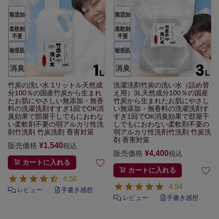
竹炭の洗い水 1リットル
天然成
洗濯洗剤竹炭の洗い水（詰め替
分100％の国産竹炭から生まれ
え用）3L
天然成分100％の国産
た
お肌にやさしい無添加・無香
竹炭から生まれた
お肌にやさし
料の洗濯洗剤
すすぎ1回でOK
消
い無添加・無香料の洗濯洗剤
す
臭効果で部屋干しでもにおわな
すぎ1回でOK
消臭効果で部屋干
い
柔軟剤不要の弱アルカリ性洗
しでもにおわない
柔軟剤不要の
剤
竹洗剤 竹炭洗剤 香害対策
弱アルカリ性洗剤
竹洗剤 竹炭洗
剤 香害対策
販売価格
¥
1,540
税込
販売価格
¥
4,400
税込
カートに入れる
カートに入れる
4.56
4.94