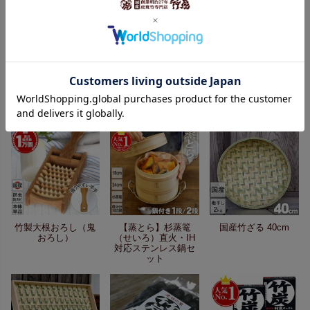
【国産】青竹踏み
竹炭の洗い水（詰め
竹製大根おろし（鬼
替え用）3L
おろし）と鬼おろし
竹皿のセット
竹製大根おろし（鬼
【蒸とら】杉蒸篭
国産竹ざる 40cm
おろし）
（せいろ）直火・IH
対応ステンレス鍋セ
ット