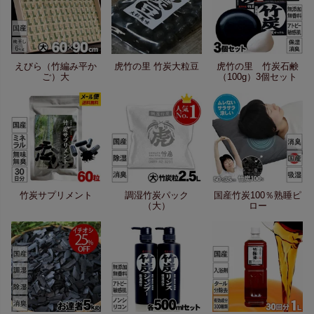
えびら（竹編み平か
虎竹の里 竹炭大粒豆
虎竹の里 竹炭石鹸
ご）大
（100g）3個セット
竹炭サプリメント
調湿竹炭パック
国産竹炭100％熟睡ピ
（大）
ロー