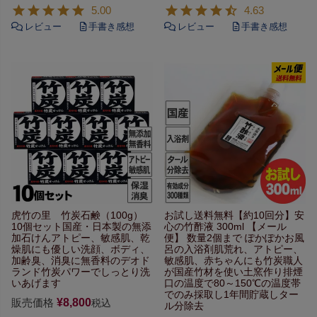
5.00
4.63
虎竹の里 竹炭石鹸（100g）
お試し送料無料【約10回分】
安
10個セット
国産・日本製の無添
心の竹酢液 300ml
【メール
加石けん
アトピー、敏感肌、乾
便】 数量2個まで
ぽかぽかお風
燥肌にも優しい
洗顔、ボディ、
呂の入浴剤
肌荒れ、アトピー、
加齢臭、
消臭に無香料のデオド
敏感肌、赤ちゃんにも
竹炭職人
ランド
竹炭パワーでしっとり洗
が国産竹材を使い
土窯作り排煙
いあげます
口の温度で
80～150℃の温度帯
でのみ採取し
1年間貯蔵しター
販売価格
¥
8,800
税込
ル分除去