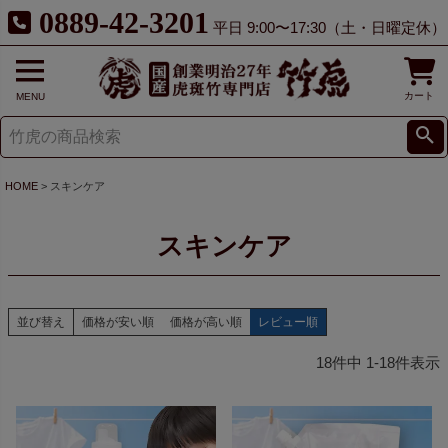
0889-42-3201
平日 9:00〜17:30（土・日曜定休）
カート
MENU
HOME
スキンケア
スキンケア
並び替え
価格が安い順
価格が高い順
レビュー順
18
件中
1
-
18
件表示