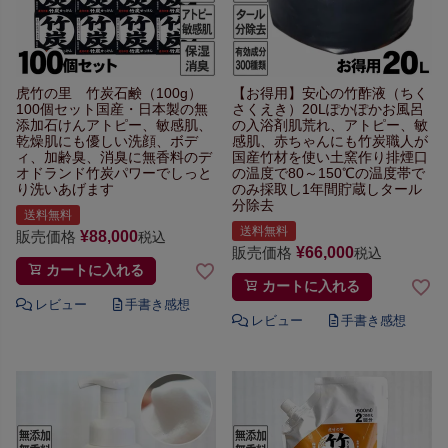
虎竹の里 竹炭石鹸（100g）
【お得用】
安心の竹酢液（ちく
100個セット
国産・日本製の無
さくえき）20L
ぽかぽかお風呂
添加石けん
アトピー、敏感肌、
の入浴剤
肌荒れ、アトピー、敏
乾燥肌にも優しい
洗顔、ボデ
感肌、赤ちゃんにも
竹炭職人が
ィ、加齢臭、
消臭に無香料のデ
国産竹材を使い
土窯作り排煙口
オドランド
竹炭パワーでしっと
の温度で
80～150℃の温度帯で
り洗いあげます
のみ採取し
1年間貯蔵しタール
分除去
送料無料
送料無料
販売価格
¥
88,000
税込
販売価格
¥
66,000
税込
カートに入れる
カートに入れる