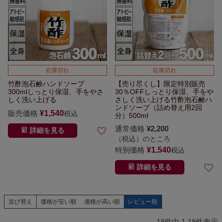
在庫切れ
在庫切れ
竹酢泡石鹸ハンドソープ
【売り尽くし】限定特別販売
300ml
しっとり保湿、手をやさ
30％OFF
しっとり保湿、手をや
しく洗い上げる
さしく洗い上げる
竹酢泡石鹸ハ
ンドソープ
（詰め替え用2回
販売価格
¥
1,540
税込
分）500ml
通常価格
¥
2,200
詳細を見る
（税込）のところ
特別価格
¥
1,540
税込
詳細を見る
並び替え
価格が安い順
価格が高い順
レビュー順
18
件中
1
-
18
件表示