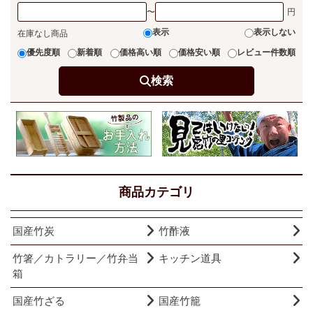
〜
表示
表示しない
在庫なし商品
優先度順
新着順
価格高い順
価格安い順
レビュー件数順
検索
商品カテゴリ
国産竹炭
竹酢液
竹箸／カトラリー／竹弁当
キッチン道具
箱
国産竹ざる
国産竹籠