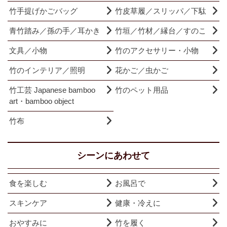
竹手提げかごバッグ
竹皮草履／スリッパ／下駄
青竹踏み／孫の手／耳かき
竹垣／竹材／縁台／すのこ
文具／小物
竹のアクセサリー・小物
竹のインテリア／照明
花かご／虫かご
竹工芸 Japanese bamboo
竹のペット用品
art・bamboo object
竹布
シーンにあわせて
食を楽しむ
お風呂で
スキンケア
健康・冷えに
おやすみに
竹を履く