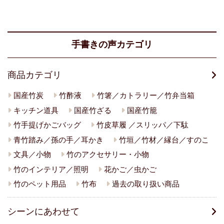
手書きの声カテゴリ
商品カテゴリ
国産竹炭
竹酢液
竹箸／カトラリー／竹弁当箱
キッチン道具
国産竹ざる
国産竹籠
竹手提げかごバッグ
竹皮草履 ／スリッパ／下駄
青竹踏み／孫の手／耳かき
竹垣／竹材／縁台／すのこ
文具／小物
竹のアクセサリー・小物
竹のインテリア／照明
花かご／虫かご
竹のペット用品
竹布
過去の取り扱い商品
シーンにあわせて