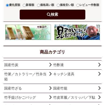
優先度順
新着順
価格高い順
価格安い順
レビュー件数順
検索
商品カテゴリ
国産竹炭
竹酢液
竹箸／カトラリー／竹弁当
キッチン道具
箱
国産竹ざる
国産竹籠
竹手提げかごバッグ
竹皮草履／スリッパ／下駄