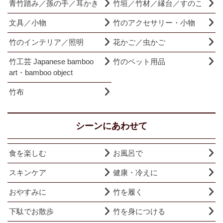
青竹踏み／孫の手／耳かき
竹垣／竹材／縁台／すのこ
文具／小物
竹のアクセサリー・小物
竹のインテリア／照明
花かご／虫かご
竹工芸 Japanese bamboo
竹のペット用品
art・bamboo object
竹布
シーンにあわせて
食を楽しむ
お風呂で
スキンケア
健康・冷えに
おやすみに
竹を履く
下駄でお散歩
竹を身につける