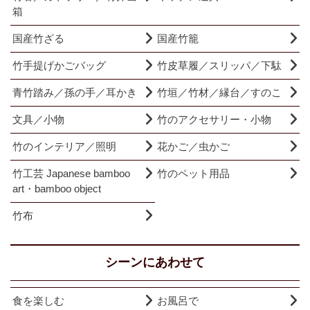
箱
国産竹ざる
国産竹籠
竹手提げかごバッグ
竹皮草履／スリッパ／下駄
青竹踏み／孫の手／耳かき
竹垣／竹材／縁台／すのこ
文具／小物
竹のアクセサリー・小物
竹のインテリア／照明
花かご／虫かご
竹工芸 Japanese bamboo
竹のペット用品
art・bamboo object
竹布
シーンにあわせて
食を楽しむ
お風呂で