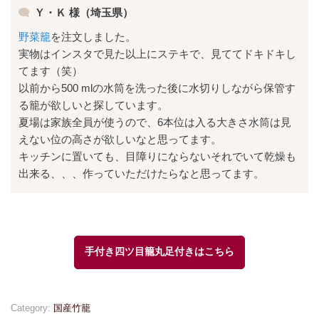
Ｙ・Ｋ 様（埼玉県）
野菜籠
を注文しました。
実物はインスタで見た以上にステキで、見ててドキドキし
てます（笑）
以前から500 mlの水筒を洗った後に水切りしながら保管す
る籠が欲しいと探しています。
夏場は家族全員が使うので、6本位は入る大きさ水筒は見
えない位の高さが欲しいなと思ってます。
キッチンに置いても、目障りにならないそれでいて乾燥も
出来る、、、作っていただけたらなと思ってます。
手付き四ツ目籠丸足付きはこちら
Category:
国産竹籠