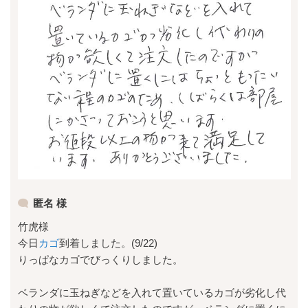
匿名 様
竹虎様
今日
カゴ
到着しました。(9/22)
りっぱなカゴでびっくりしました。
ベランダに玉ねぎなどを入れて置いているカゴが劣化し代