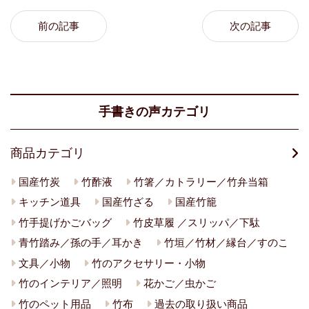
前の記事
次の記事
手書きの声カテゴリ
商品カテゴリ
国産竹炭
竹酢液
竹箸／カトラリー／竹弁当箱
キッチン道具
国産竹ざる
国産竹籠
竹手提げかごバッグ
竹皮草履 ／スリッパ／下駄
青竹踏み／孫の手／耳かき
竹垣／竹材／縁台／すのこ
文具／小物
竹のアクセサリー・小物
竹のインテリア／照明
花かご／虫かご
竹のペット用品
竹布
過去の取り扱い商品