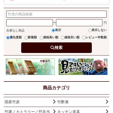
〜
表示
表示しない
在庫なし商品
優先度順
新着順
価格高い順
価格安い順
レビュー件数順
検索
商品カテゴリ
国産竹炭
竹酢液
竹箸／カトラリー／竹弁当
キッチン道具