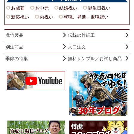
お歳暮
お中元
結婚祝い
誕生日祝い
新築祝い
内祝い
就職、昇進、退職祝い
虎竹製品
伝統の竹細工
別注商品
大口注文
季節の特集
無料サンプル／お試し商品