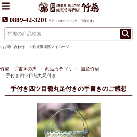
0889-42-3201
平日 9:00〜17:30(土・日曜定休)
お問い合わせ
竹虎倶楽部マイページ
竹虎 手書きの声
商品カテゴリ
国産竹籠
手付き四ツ目籠丸足付き
手付き四ツ目籠丸足付きの手書きのご感想