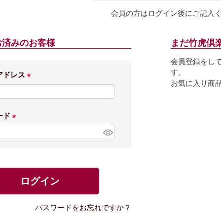
会員の方はログイン後にご記入
お済みのお客様
まだ竹虎倶
会員登録をし
す。
アドレス
お気に入り商
(
必
須
ード
)
(
必
須
)
ログイン
パスワードをお忘れですか？