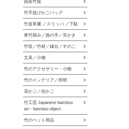
国産竹籠
竹手提げかごバッグ
竹皮草履 ／スリッパ ／下駄
青竹踏み／孫の手／耳かき
竹垣／竹材／縁台／すのこ
文具／小物
竹のアクセサリー・小物
竹のインテリア／照明
花かご／虫かご
竹工芸 Japanese bamboo
art・bamboo object
竹のペット用品