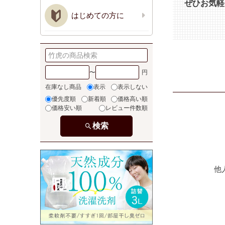
ぜひお気軽
はじめての方に
〜
在庫なし商品
表示
表示しない
優先度順
新着順
価格高い順
価格安い順
レビュー件数順
検索
他