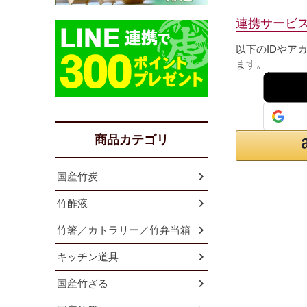
連携サービ
以下のIDやア
ます。
商品カテゴリ
国産竹炭
竹酢液
竹箸／カトラリー／竹弁当箱
キッチン道具
国産竹ざる