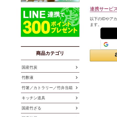
連携サービ
以下のIDやア
ます。
商品カテゴリ
国産竹炭
竹酢液
竹箸／カトラリー／竹弁当箱
キッチン道具
国産竹ざる