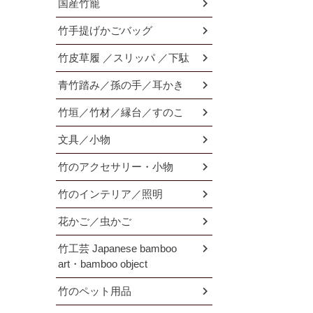
国産竹籠
竹手提げかごバッグ
竹皮草履 ／スリッパ ／下駄
青竹踏み／孫の手／耳かき
竹垣／竹材／縁台／すのこ
文具／小物
竹のアクセサリー・小物
竹のインテリア／照明
花かご／虫かご
竹工芸 Japanese bamboo
art・bamboo object
竹のペット用品