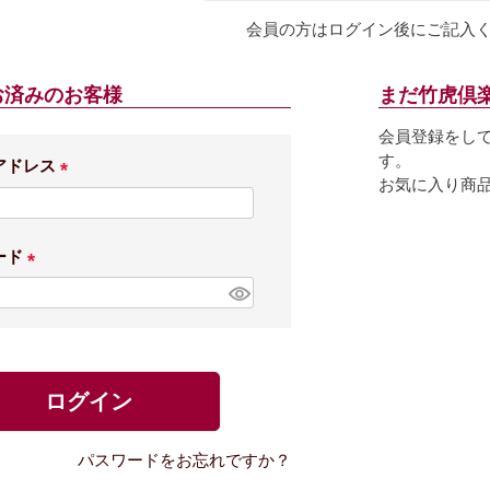
会員の方はログイン後にご記入
お済みのお客様
まだ竹虎倶
会員登録をし
す。
アドレス
お気に入り商
(
必
須
ード
)
(
必
須
)
ログイン
パスワードをお忘れですか？