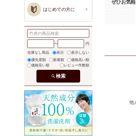
ぜひお気軽
はじめての方に
〜
在庫なし商品
表示
表示しない
優先度順
新着順
価格高い順
価格安い順
レビュー件数順
検索
他