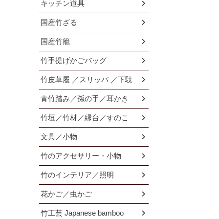
キッチン道具
国産竹ざる
国産竹籠
竹手提げかごバッグ
竹皮草履 ／スリッパ ／下駄
青竹踏み／孫の手／耳かき
竹垣／竹材／縁台／すのこ
文具／小物
竹のアクセサリー・小物
竹のインテリア／照明
花かご／虫かご
竹工芸 Japanese bamboo