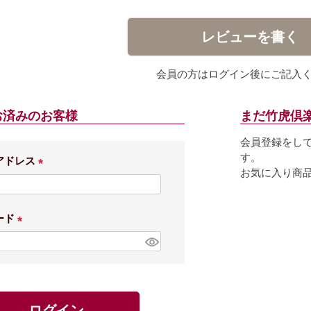
レビューを書く
会員の方はログイン後にご記入
お済みのお客様
まだ竹虎倶
会員登録をし
す。
アドレス
お気に入り商
(
必
須
ード
)
(
必
須
)
ログイン