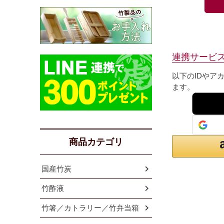
連携サービ
以下のIDやア
ます。
商品カテゴリ
国産竹炭
竹酢液
竹箸／カトラリー／竹弁当箱