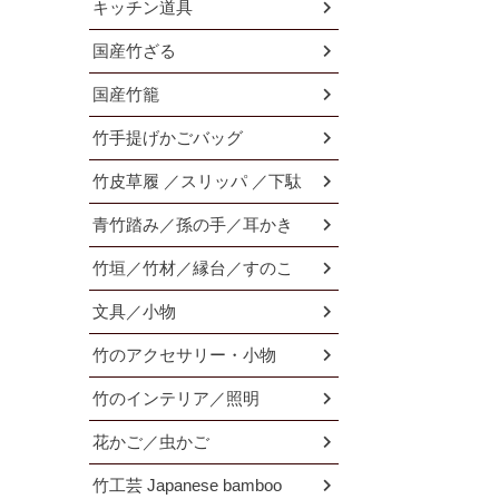
キッチン道具
国産竹ざる
国産竹籠
竹手提げかごバッグ
竹皮草履 ／スリッパ ／下駄
青竹踏み／孫の手／耳かき
竹垣／竹材／縁台／すのこ
文具／小物
竹のアクセサリー・小物
竹のインテリア／照明
花かご／虫かご
竹工芸 Japanese bamboo