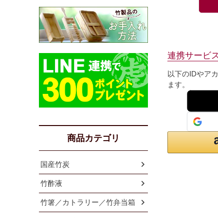
連携サービ
以下のIDやア
ます。
商品カテゴリ
国産竹炭
竹酢液
竹箸／カトラリー／竹弁当箱