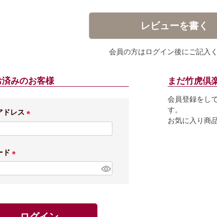
レビューを書く
会員の方はログイン後にご記入
お済みのお客様
まだ竹虎倶
会員登録をし
す。
アドレス
お気に入り商
(
必
須
ード
)
(
必
須
)
ログイン