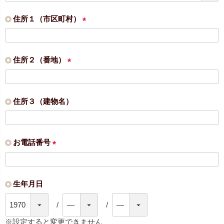
須
)
住所１（市区町村）
(
必
須
住所２（番地）
)
(
必
須
住所３（建物名）
)
お電話番号
(
必
須
生年月日
)
※設定すると変更できません