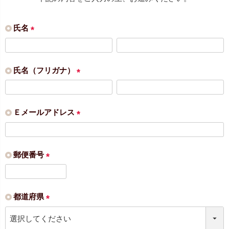
氏名
(
必
須
氏名（フリガナ）
)
(
必
須
Ｅメールアドレス
)
(
必
須
郵便番号
)
(
必
須
都道府県
)
(
必