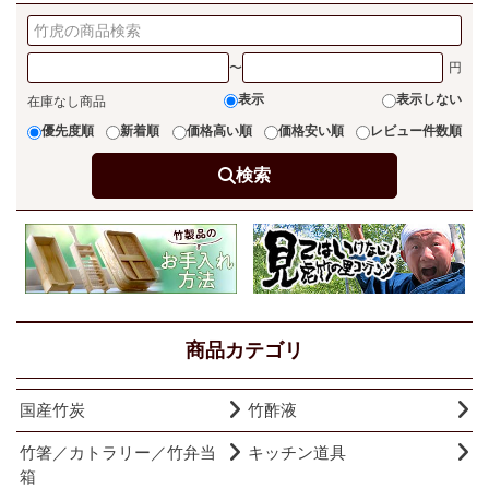
〜
表示
表示しない
在庫なし商品
優先度順
新着順
価格高い順
価格安い順
レビュー件数順
検索
商品カテゴリ
国産竹炭
竹酢液
竹箸／カトラリー／竹弁当
キッチン道具
箱