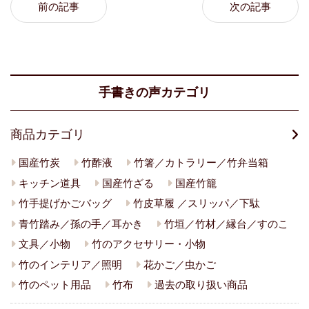
前の記事
次の記事
手書きの声カテゴリ
商品カテゴリ
国産竹炭
竹酢液
竹箸／カトラリー／竹弁当箱
キッチン道具
国産竹ざる
国産竹籠
竹手提げかごバッグ
竹皮草履 ／スリッパ／下駄
青竹踏み／孫の手／耳かき
竹垣／竹材／縁台／すのこ
文具／小物
竹のアクセサリー・小物
竹のインテリア／照明
花かご／虫かご
竹のペット用品
竹布
過去の取り扱い商品