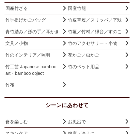
国産竹ざる
国産竹籠
竹手提げかごバッグ
竹皮草履／スリッパ／下駄
青竹踏み／孫の手／耳かき
竹垣／竹材／縁台／すのこ
文具／小物
竹のアクセサリー・小物
竹のインテリア／照明
花かご／虫かご
竹工芸 Japanese bamboo
竹のペット用品
art・bamboo object
竹布
シーンにあわせて
食を楽しむ
お風呂で
スキンケア
健康・冷えに