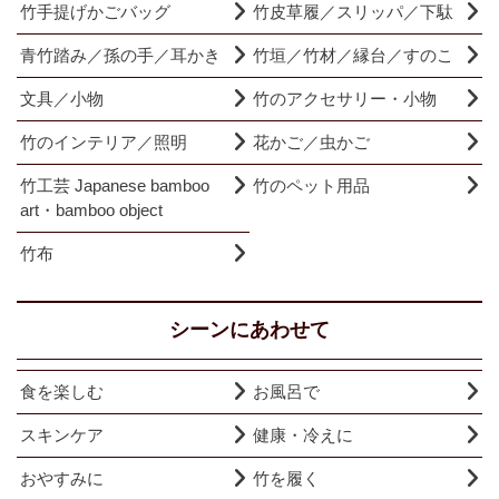
竹手提げかごバッグ
竹皮草履／スリッパ／下駄
青竹踏み／孫の手／耳かき
竹垣／竹材／縁台／すのこ
文具／小物
竹のアクセサリー・小物
竹のインテリア／照明
花かご／虫かご
竹工芸 Japanese bamboo
竹のペット用品
art・bamboo object
竹布
シーンにあわせて
食を楽しむ
お風呂で
スキンケア
健康・冷えに
おやすみに
竹を履く