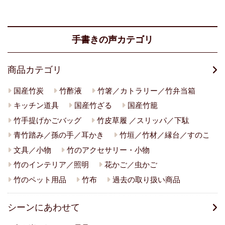
手書きの声カテゴリ
商品カテゴリ
国産竹炭
竹酢液
竹箸／カトラリー／竹弁当箱
キッチン道具
国産竹ざる
国産竹籠
竹手提げかごバッグ
竹皮草履 ／スリッパ／下駄
青竹踏み／孫の手／耳かき
竹垣／竹材／縁台／すのこ
文具／小物
竹のアクセサリー・小物
竹のインテリア／照明
花かご／虫かご
竹のペット用品
竹布
過去の取り扱い商品
シーンにあわせて