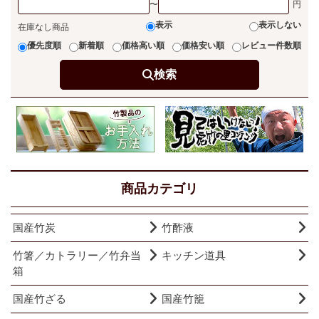
〜
表示
表示しない
在庫なし商品
優先度順
新着順
価格高い順
価格安い順
レビュー件数順
検索
商品カテゴリ
国産竹炭
竹酢液
竹箸／カトラリー／竹弁当
キッチン道具
箱
国産竹ざる
国産竹籠