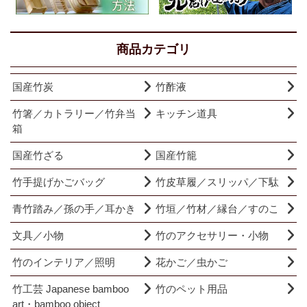
商品カテゴリ
国産竹炭
竹酢液
竹箸／カトラリー／竹弁当
キッチン道具
箱
国産竹ざる
国産竹籠
竹手提げかごバッグ
竹皮草履／スリッパ／下駄
青竹踏み／孫の手／耳かき
竹垣／竹材／縁台／すのこ
文具／小物
竹のアクセサリー・小物
竹のインテリア／照明
花かご／虫かご
竹工芸 Japanese bamboo
竹のペット用品
art・bamboo object