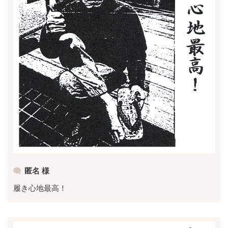
匿名 様
履き心地最高！