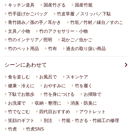
キッチン道具
国産竹ざる
国産竹籠
竹手提げかごバッグ
竹皮草履 ／スリッパ／下駄
青竹踏み／孫の手／耳かき
竹垣／竹材／縁台／すのこ
文具／小物
竹のアクセサリー・小物
竹のインテリア／照明
花かご／虫かご
竹のペット用品
竹布
過去の取り扱い商品
シーンにあわせて
食を楽しむ
お風呂で
スキンケア
健康・冷えに
おやすみに
竹を履く
下駄でお散歩
竹を身につける
お掃除で
お洗濯で
収納・整理に
消臭・防臭に
竹でなごむ
四代目おすすめ
アウトレット
笑顔のギフト
別注
竹籠・竹ざる・竹細工の修理
竹虎
竹虎SNS