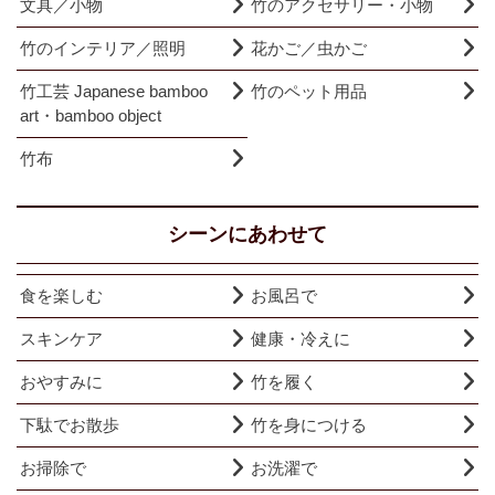
文具／小物
竹のアクセサリー・小物
竹のインテリア／照明
花かご／虫かご
竹工芸 Japanese bamboo
竹のペット用品
art・bamboo object
竹布
シーンにあわせて
食を楽しむ
お風呂で
スキンケア
健康・冷えに
おやすみに
竹を履く
下駄でお散歩
竹を身につける
お掃除で
お洗濯で