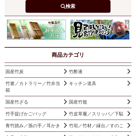
検索
商品カテゴリ
国産竹炭
竹酢液
竹箸／カトラリー／竹弁当
キッチン道具
箱
国産竹ざる
国産竹籠
竹手提げかごバッグ
竹皮草履／スリッパ／下駄
青竹踏み／孫の手／耳かき
竹垣／竹材／縁台／すのこ