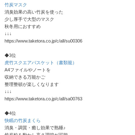
竹炭マスク
消臭効果の高い竹炭を使った
少し厚手で大型のマスク
秋冬用におすすめ
↓↓↓
https://www.taketora.co.jp/c/all/su00306
◆3位
虎竹スクエアバスケット（書類籠）
A4ファイルやノートを
収納できる万能かご
整理整頓が楽しくなります
↓↓↓
https://www.taketora.co.jp/c/all/sa00763
◆4位
快眠の竹炭まくら
消臭・調質・癒し効果で熟睡♪
竹炭粒を動かし高さ調節が可能