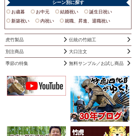
シーン別に探す
お歳暮
お中元
結婚祝い
誕生日祝い
新築祝い
内祝い
就職、昇進、退職祝い
虎竹製品
伝統の竹細工
別注商品
大口注文
季節の特集
無料サンプル／お試し商品