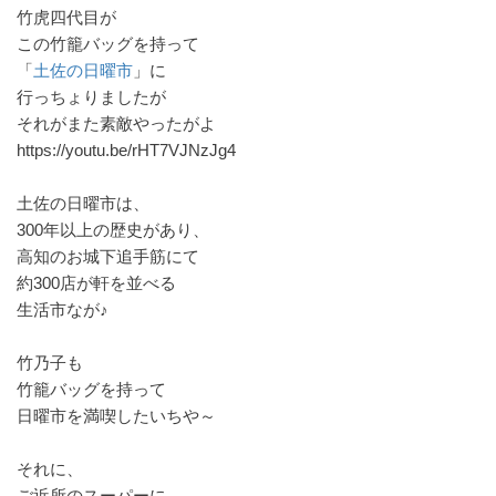
竹虎四代目が
この竹籠バッグを持って
「
土佐の日曜市
」に
行っちょりましたが
それがまた素敵やったがよ
https://youtu.be/rHT7VJNzJg4
土佐の日曜市は、
300年以上の歴史があり、
高知のお城下追手筋にて
約300店が軒を並べる
生活市なが♪
竹乃子も
竹籠バッグを持って
日曜市を満喫したいちや～
それに、
ご近所のスーパーに