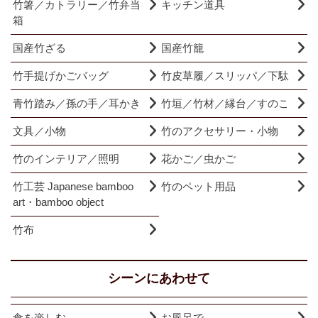
竹箸／カトラリー／竹弁当
キッチン道具
箱
国産竹ざる
国産竹籠
竹手提げかごバッグ
竹皮草履／スリッパ／下駄
青竹踏み／孫の手／耳かき
竹垣／竹材／縁台／すのこ
文具／小物
竹のアクセサリー・小物
竹のインテリア／照明
花かご／虫かご
竹工芸 Japanese bamboo
竹のペット用品
art・bamboo object
竹布
シーンにあわせて
食を楽しむ
お風呂で