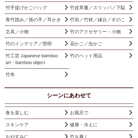
竹手提げかごバッグ
竹皮草履／スリッパ／下駄
青竹踏み／孫の手／耳かき
竹垣／竹材／縁台／すのこ
文具／小物
竹のアクセサリー・小物
竹のインテリア／照明
花かご／虫かご
竹工芸 Japanese bamboo
竹のペット用品
art・bamboo object
竹布
シーンにあわせて
食を楽しむ
お風呂で
スキンケア
健康・冷えに
おやすみに
竹を履く