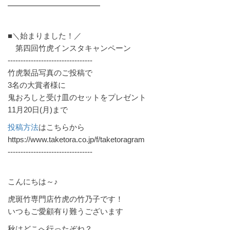
━━━━━━━━━━━━
■＼始まりました！／
第四回竹虎インスタキャンペーン
---------------------------------
竹虎製品写真のご投稿で
3名の大賞者様に
鬼おろしと受け皿のセットをプレゼント
11月20日(月)まで
投稿方法
はこちらから
https://www.taketora.co.jp/f/taketoragram
---------------------------------
こんにちは～♪
虎斑竹専門店竹虎の竹乃子です！
いつもご愛顧有り難うございます
秋はどこへ行ったぞね？