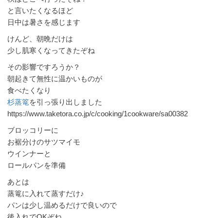
と言いたくなるほど
日中は暑さを感じます
けんど、朝晩だけは
少し肌寒くなってきたぞね
その影響ですろうか？
朝起きて無性に温かいものが
食べたくなり
杉蒸篭
を引っ張り出しました
https://www.taketora.co.jp/c/cooking/1cookware/sa00382
ブロッコリーに
お裾分けのサツマイモ
ウインナーと
ロールパンを準備
あとは
蒸篭に入れて蒸すだけ♪
パンは少し温めるだけで良いので
後入れでOKぞね