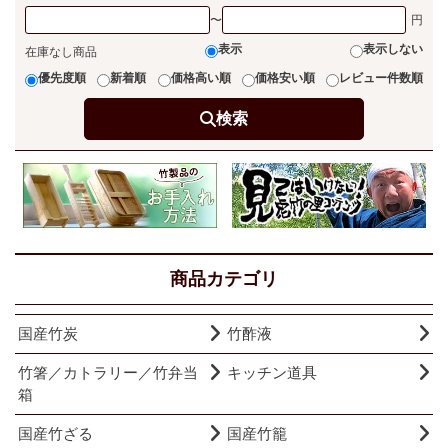
〜
表示
表示しない
在庫なし商品
優先度順
新着順
価格高い順
価格安い順
レビュー件数順
検索
商品カテゴリ
国産竹炭
竹酢液
竹箸／カトラリー／竹弁当
キッチン道具
箱
国産竹ざる
国産竹籠