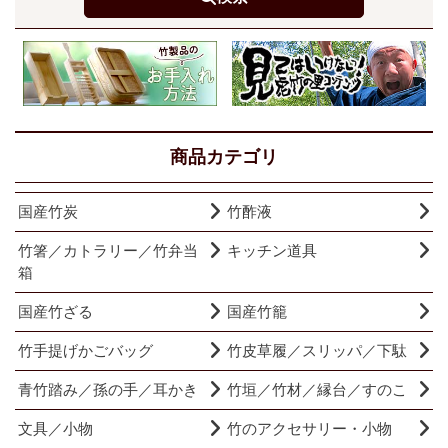
商品カテゴリ
国産竹炭
竹酢液
竹箸／カトラリー／竹弁当
キッチン道具
箱
国産竹ざる
国産竹籠
竹手提げかごバッグ
竹皮草履／スリッパ／下駄
青竹踏み／孫の手／耳かき
竹垣／竹材／縁台／すのこ
文具／小物
竹のアクセサリー・小物