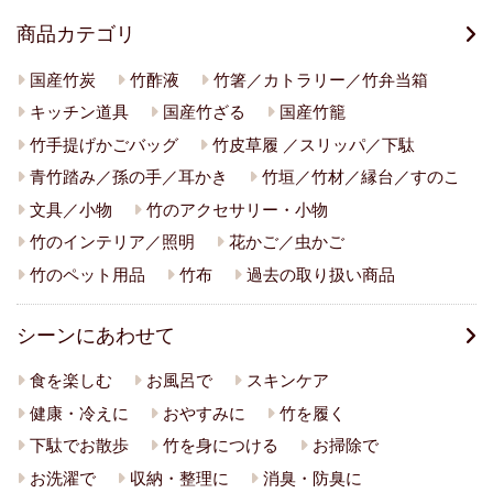
商品カテゴリ
国産竹炭
竹酢液
竹箸／カトラリー／竹弁当箱
キッチン道具
国産竹ざる
国産竹籠
竹手提げかごバッグ
竹皮草履 ／スリッパ／下駄
青竹踏み／孫の手／耳かき
竹垣／竹材／縁台／すのこ
文具／小物
竹のアクセサリー・小物
竹のインテリア／照明
花かご／虫かご
竹のペット用品
竹布
過去の取り扱い商品
シーンにあわせて
食を楽しむ
お風呂で
スキンケア
健康・冷えに
おやすみに
竹を履く
下駄でお散歩
竹を身につける
お掃除で
お洗濯で
収納・整理に
消臭・防臭に