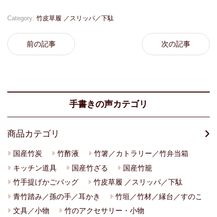
Category:
竹皮草履 ／スリッパ／下駄
前の記事
次の記事
手書きの声カテゴリ
商品カテゴリ
国産竹炭
竹酢液
竹箸／カトラリー／竹弁当箱
キッチン道具
国産竹ざる
国産竹籠
竹手提げかごバッグ
竹皮草履 ／スリッパ／下駄
青竹踏み／孫の手／耳かき
竹垣／竹材／縁台／すのこ
文具／小物
竹のアクセサリー・小物