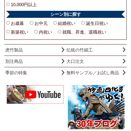
10,000円以上
シーン別に探す
お歳暮
お中元
結婚祝い
誕生日祝い
新築祝い
内祝い
就職、昇進、退職祝い
虎竹製品
伝統の竹細工
別注商品
大口注文
季節の特集
無料サンプル／お試し商品