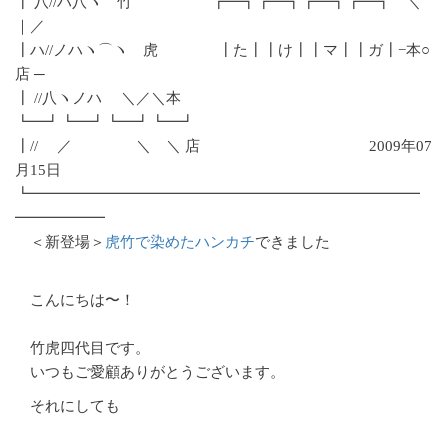
┃ 八//ハ八ヽ 竹 ┏━┓┏━┓┏━┓┏━┓ ＼
｜／
┃ハ//ノハヽ⌒ヽ 虎 ┃た┃┃け┃┃マ┃┃ガ┃−本○
店 ─
┃ //八ヽノハ ＼／＼本
┗━┛┗━┛┗━┛┗━┛
┃// ／ ＼ ＼ 店 2009年07
月15日
┗━━━━━━━━━━━━━━━━━━━━━━━━━━
━━━━━━
＜新登場＞
虎竹で染めたハンカチ
できました
こんにちは〜！
竹虎四代目です。
いつもご愛顧ありがとうございます。
それにしても