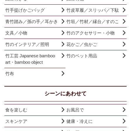
竹手提げかごバッグ
竹皮草履／スリッパ／下駄
青竹踏み／孫の手／耳かき
竹垣／竹材／縁台／すのこ
文具／小物
竹のアクセサリー・小物
竹のインテリア／照明
花かご／虫かご
竹工芸 Japanese bamboo
竹のペット用品
art・bamboo object
竹布
シーンにあわせて
食を楽しむ
お風呂で
スキンケア
健康・冷えに