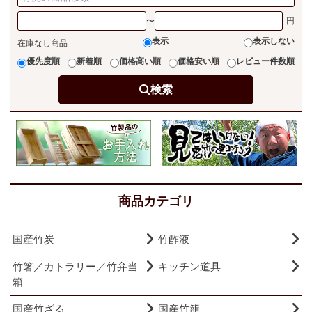
〜
表示
表示しない
在庫なし商品
優先度順
新着順
価格高い順
価格安い順
レビュー件数順
検索
商品カテゴリ
国産竹炭
竹酢液
竹箸／カトラリー／竹弁当
キッチン道具
箱
国産竹ざる
国産竹籠