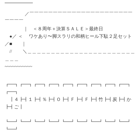
━━━━━━
／￣￣￣￣￣￣￣￣￣￣￣￣￣￣￣￣￣￣￣￣￣￣
￣￣￣￣
｜ ＜８周年＋決算ＳＡＬＥ＞最終日
●／ ＜ ワケあり〜脚スラリの和柄ヒール下駄２足セット
／■ ｜
// ＼＿＿＿＿＿＿＿＿＿＿＿＿＿＿＿＿＿＿＿＿＿＿＿
＿＿＿
~~~~~~~~~~~
┏━┓┏━┓┏━┓┏━┓┏━┓┏━┓┏━┓┏━┓┏━┓
┏━┓
┃４┣┫１┣┫％┣┫Ｏ┣┫Ｆ┣┫Ｆ┣┫竹┣┫炭┣┫か
┣┫ご┃
┗━┛┗━┛┗━┛┗━┛┗━┛┗━┛┗━┛┗━┛┗━┛
┗━┛