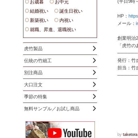
(平日9時～
お歳暮
お中元
結婚祝い
誕生日祝い
HP：
http
新築祝い
内祝い
メール：
i
就職、昇進、退職祝い
創業明治2
「虎竹の
虎竹製品
──────
発行：竹
伝統の竹細工
担当：竹
別注商品
──────
大口注文
季節の特集
無料サンプル／お試し商品
by
taketora