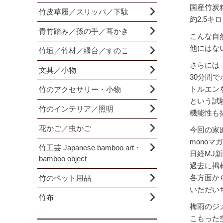
国産竹炭
竹皮草履／スリッパ／下駄
約2.5
青竹踏み／孫の手／耳かき
こんな自
他にはな
竹垣／竹材／縁台／すのこ
さらには
文具／小物
30分間
トルエン
竹のアクセサリー・小物
という試
竹のインテリア／照明
機能性も
花かご／虫かご
今回の家
monoマ
竹工芸 Japanese bamboo art・
日経MJ
bamboo object
過去に掲
各方面か
竹のペット用品
いただい
竹布
梅雨のジ
こもった