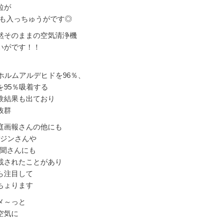
粒が
キロも入っちゅうがです◎
然そのままの空気清浄機
いがです！！
でホルムアルデヒドを96％、
を95％吸着する
験結果も出ており
抜群
庭画報さんの他にも
ガジンさんや
新聞さんにも
載されたことがあり
ら注目して
ちょります
メ～っと
空気に