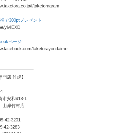
w.taketora.co.jp/f/taketoragram
D連携で300ptプレゼント
n.ee/yivIEXD
bookページ
ww.facebook.com/taketorayondaime
━━━━━━━━
専門店 竹虎】
━━━━━━━━
24
市安和913-1
）山岸竹材店
9-42-3201
-42-3283