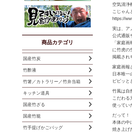
空気清浄
こじゃん
https://w
実は、ア
公式通販
商品カテゴリ
「家庭画
に竹虎の
掲載され
国産竹炭
家庭画報
竹酢液
日本唯一
ビビッとき
竹箸／カトラリー／竹弁当箱
竹風は自
キッチン道具
こだわる
国産竹ざる
使ってい
だって！
国産竹籠
本体の中
竹手提げかごバッグ
焼き上げ