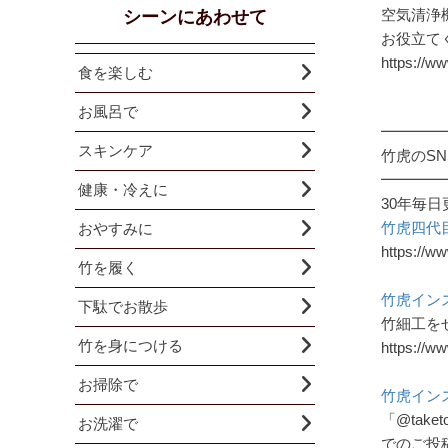
空気清浄
シーンにあわせて
お役立て
https://w
食を楽しむ
お風呂で
━━━━
スキンケア
竹虎のSN
━━━━
健康・冷えに
30年毎日
竹虎四代
おやすみに
https://ww
竹を履く
竹虎イン
下駄でお散歩
竹細工を
竹を身につける
https://w
お掃除で
竹虎イン
「@take
お洗濯で
でのご投