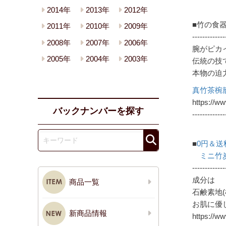
2014年
2013年
2012年
■竹の食
2011年
2010年
2009年
-------------
2008年
2007年
2006年
腕がピカ
2005年
2004年
2003年
伝統の技
本物の迫
真竹茶椀
https://w
バックナンバーを探す
-------------
■
0円＆送
ミニ竹炭
-------------
成分は
商品一覧
石鹸素地
お肌に優
新商品情報
https://w