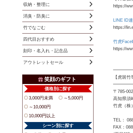
収納・整理に
https://ww
消臭・防臭に
LINE I
https://li
竹でなごむ
四代目おすすめ
竹虎Face
https://w
刻印・名入れ・記念品
アウトレットセール
━━━━
【虎斑竹
笑顔のギフト
━━━━
価格別に探す
〒785-00
3,000円未満
～5,000円
高知県須崎
竹虎（株
～10,000円
10,000円以上
TEL： 088
シーン別に探す
FAX：0889