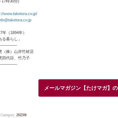
17時30分)
s://www.taketora.co.jp/
nfo@taketora.co.jp
7年（1894年）
ある暮らし」
──────
虎（株）山岸竹材店
虎四代目、竹乃子
──────
メールマガジン【たけマガ】の
Category:
2023年