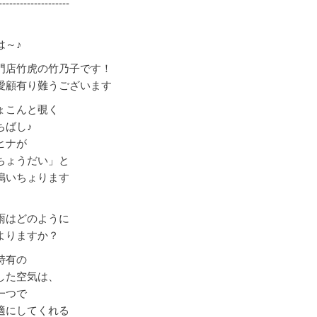
--------------------
は～♪
門店竹虎の竹乃子です！
愛顧有り難うございます
ょこんと覗く
ちばし♪
ヒナが
ちょうだい」と
鳴いちょります
雨はどのように
よりますか？
特有の
した空気は、
一つで
適にしてくれる