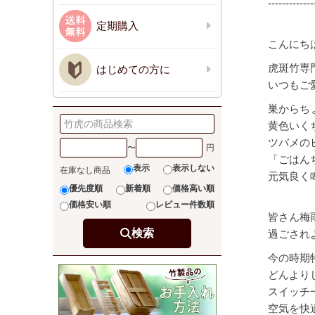
-------------
定期購入
こんにち
虎斑竹専
はじめての方に
いつもご
巣からち
黄色いく
ツバメの
〜
「ごはん
表示
表示しない
在庫なし商品
元気良く
優先度順
新着順
価格高い順
価格安い順
レビュー件数順
皆さん梅
検索
過ごされ
今の時期
どんより
スイッチ
空気を快