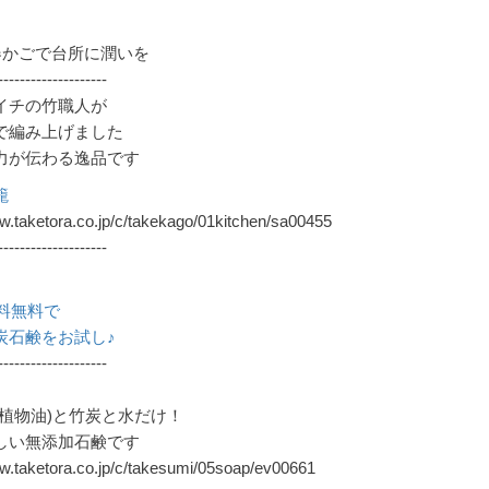
器かごで台所に潤いを
--------------------
イチの竹職人が
で編み上げました
力が伝わる逸品です
籠
ww.taketora.co.jp/c/takekago/01kitchen/sa00455
--------------------
料無料で
石鹸をお試し♪
--------------------
(植物油)と竹炭と水だけ！
しい無添加石鹸です
ww.taketora.co.jp/c/takesumi/05soap/ev00661