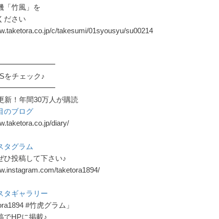
機「竹風」を
ください
ww.taketora.co.jp/c/takesumi/01syousyu/su00214
━━━━━━━━
Sをチェック♪
━━━━━━━━
更新！年間30万人が購読
目のブログ
w.taketora.co.jp/diary/
スタグラム
ぜひ投稿して下さい♪
ww.instagram.com/taketora1894/
スタギャラリー
tora1894 #竹虎グラム」
稿でHPに掲載♪