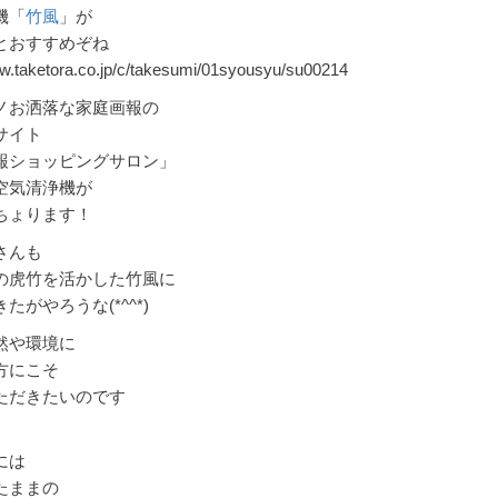
機「
竹風
」が
とおすすめぞね
ww.taketora.co.jp/c/takesumi/01syousyu/su00214
ノお洒落な家庭画報の
サイト
報ショッピングサロン」
空気清浄機が
ちょります！
さんも
の虎竹を活かした竹風に
たがやろうな(*^^*)
然や環境に
方にこそ
ただきたいのです
には
たままの