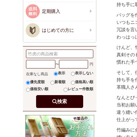
持ち手に
定期購入
バッグを
いつもニ
冗談を言
はじめての方に
わっはっは
けんど、
真剣その
慣れた手
〜
そして、
表示
表示しない
在庫なし商品
持ち手を
優先度順
新着順
価格高い順
革職人さ
価格安い順
レビュー件数順
なんとび
検索
当初お願
違う縫い
仕上がっ
竹編みに