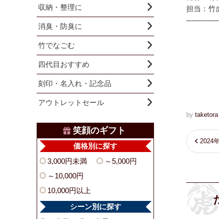
収納・整理に
担当：竹
──────
消臭・防臭に
竹でなごむ
四代目おすすめ
刻印・名入れ・記念品
アウトレットセール
by
taketora
笑顔のギフト
2024
価格別に探す
3,000円未満
～5,000円
～10,000円
10,000円以上
シーン別に探す