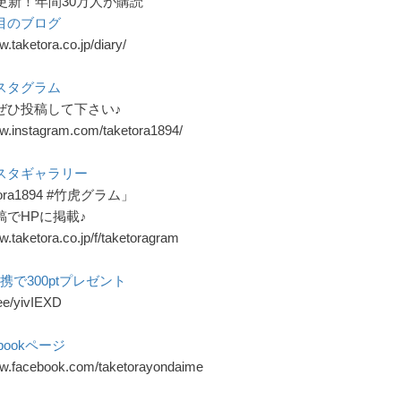
更新！年間30万人が購読
目のブログ
w.taketora.co.jp/diary/
スタグラム
ぜひ投稿して下さい♪
ww.instagram.com/taketora1894/
スタギャラリー
tora1894 #竹虎グラム」
稿でHPに掲載♪
w.taketora.co.jp/f/taketoragram
D連携で300ptプレゼント
n.ee/yivIEXD
bookページ
ww.facebook.com/taketorayondaime