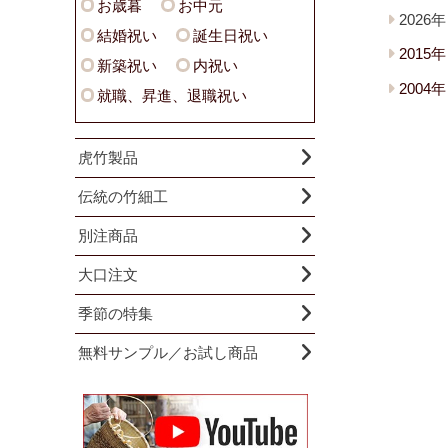
お歳暮
お中元
2026年
結婚祝い
誕生日祝い
2015年
新築祝い
内祝い
2004年
就職、昇進、退職祝い
虎竹製品
伝統の竹細工
別注商品
大口注文
季節の特集
無料サンプル／お試し商品