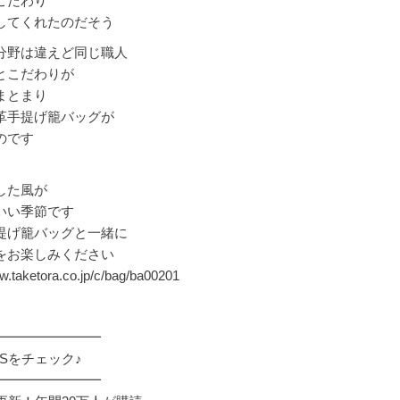
こだわり
してくれたのだそう
分野は違えど同じ職人
とこだわりが
まとまり
革手提げ籠バッグが
のです
した風が
いい季節です
提げ籠バッグと一緒に
をお楽しみください
w.taketora.co.jp/c/bag/ba00201
━━━━━━━━
Sをチェック♪
━━━━━━━━