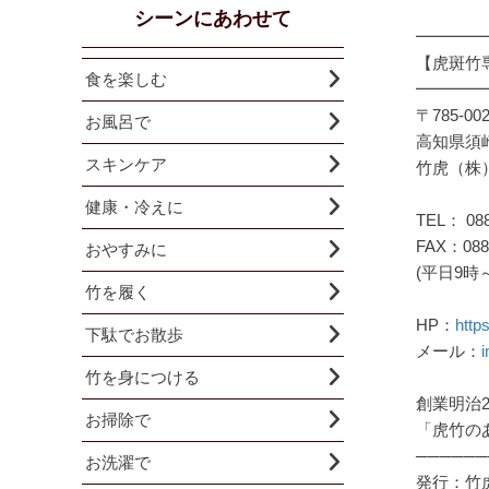
シーンにあわせて
━━━━
【虎斑竹
食を楽しむ
━━━━
〒785-00
お風呂で
高知県須崎
スキンケア
竹虎（株
健康・冷えに
TEL： 088
FAX：0889
おやすみに
(平日9時～
竹を履く
HP：
http
下駄でお散歩
メール：
i
竹を身につける
創業明治2
お掃除で
「虎竹の
──────
お洗濯で
発行：竹