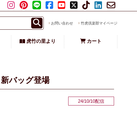
お問い合わせ
竹虎倶楽部マイページ
虎竹の里より
カート
！新バッグ登場
24/10/10配信