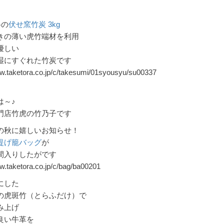
格の
伏せ窯竹炭 3kg
きの薄い虎竹端材を利用
優しい
湿にすぐれた竹炭です
ww.taketora.co.jp/c/takesumi/01syousyu/su00337
は～♪
門店竹虎の竹乃子です
の秋に嬉しいお知らせ！
提げ籠バッグ
が
間入りしたがです
w.taketora.co.jp/c/bag/ba00201
にした
の虎斑竹（とらふだけ）で
み上げ
良い牛革を