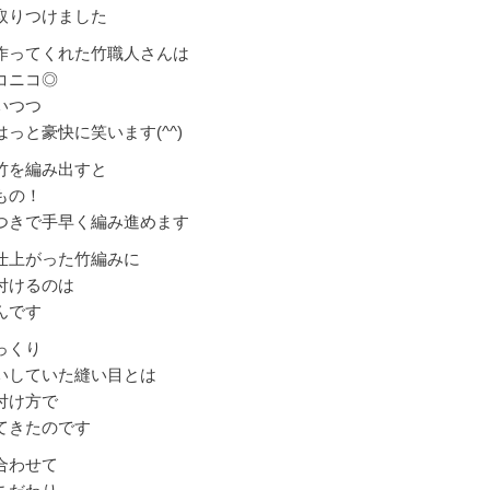
取りつけました
作ってくれた竹職人さんは
コニコ◎
いつつ
っと豪快に笑います(^^)
竹を編み出すと
もの！
つきで手早く編み進めます
仕上がった竹編みに
付けるのは
んです
っくり
いしていた縫い目とは
付け方で
てきたのです
合わせて