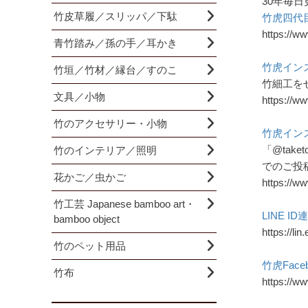
30年毎日
竹皮草履／スリッパ／下駄
竹虎四代
https://ww
青竹踏み／孫の手／耳かき
竹虎イン
竹垣／竹材／縁台／すのこ
竹細工を
文具／小物
https://w
竹のアクセサリー・小物
竹虎イン
「@take
竹のインテリア／照明
でのご投
花かご／虫かご
https://ww
竹工芸 Japanese bamboo art・
LINE I
bamboo object
https://li
竹のペット用品
竹虎Face
竹布
https://w