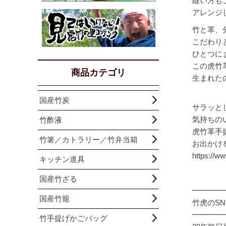
縫い方も
アレンジ
竹と革、
こだわり
ひとつに
この虎竹
商品カテゴリ
生まれた
国産竹炭
サラッと
気持ちの
竹酢液
虎竹革手
竹箸／カトラリー／竹弁当箱
お出かけ
https://ww
キッチン道具
国産竹ざる
━━━━
国産竹籠
竹虎のSN
━━━━
竹手提げかごバッグ