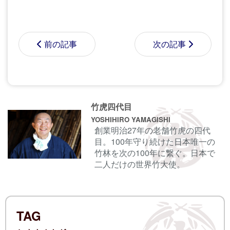
前の記事
次の記事
コメントする前に
サインイン
することもでき
竹虎四代目
ます。
YOSHIHIRO YAMAGISHI
創業明治27年の老舗竹虎の四代
目。100年守り続けた日本唯一の
名前
竹林を次の100年に繋ぐ。日本で
二人だけの世界竹大使。
電子メール
TAG
ログイン情報を記憶