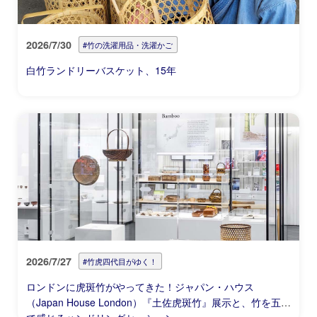
2026/7/30
#竹の洗濯用品・洗濯かご
白竹ランドリーバスケット、15年
2026/7/27
#竹虎四代目がゆく！
ロンドンに虎斑竹がやってきた！ジャパン・ハウス
（Japan House London）『土佐虎斑竹』展示と、竹を五感