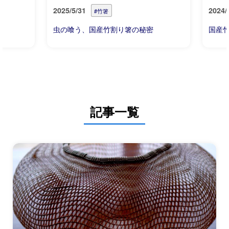
2025/5/31
2024/
#竹箸
虫の喰う、国産竹割り箸の秘密
国産竹
記事一覧