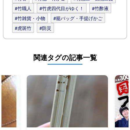
#竹職人
#竹虎四代目がゆく！
#竹酢液
#竹雑貨・小物
#籠バッグ・手提げかご
#虎斑竹
#防災
関連タグの記事一覧