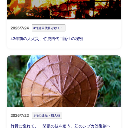
2026/7/24
#竹虎四代目がゆく！
42年前の大火災、竹虎四代目誕生の秘密
2026/7/22
#竹の逸品・職人技
竹骨に惚れて、一閑張の技を追う。幻のシブカ笠復刻へ