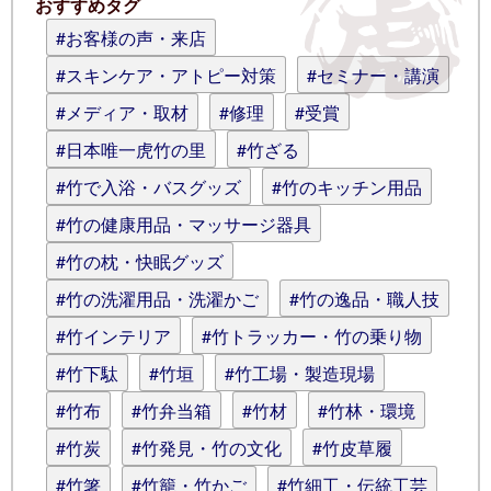
おすすめタグ
コメント (スタイル用のHTMLタグを使
#お客様の声・来店
えます)
#スキンケア・アトピー対策
#セミナー・講演
#メディア・取材
#修理
#受賞
#日本唯一虎竹の里
#竹ざる
#竹で入浴・バスグッズ
#竹のキッチン用品
#竹の健康用品・マッサージ器具
#竹の枕・快眠グッズ
#竹の洗濯用品・洗濯かご
#竹の逸品・職人技
#竹インテリア
#竹トラッカー・竹の乗り物
#竹下駄
#竹垣
#竹工場・製造現場
#竹布
#竹弁当箱
#竹材
#竹林・環境
#竹炭
#竹発見・竹の文化
#竹皮草履
#竹箸
#竹籠・竹かご
#竹細工・伝統工芸