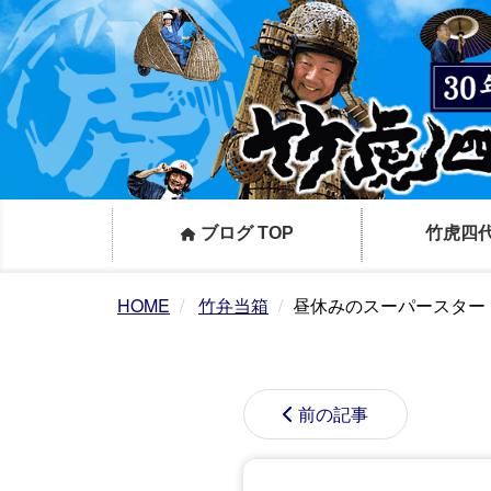
ブログ TOP
竹虎四
HOME
竹弁当箱
昼休みのスーパースター
前の記事