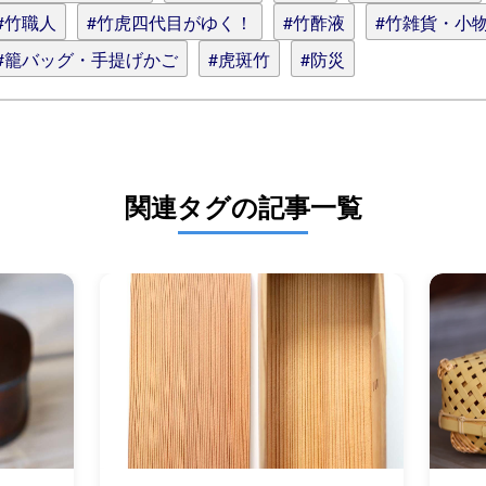
#竹職人
#竹虎四代目がゆく！
#竹酢液
#竹雑貨・小
#籠バッグ・手提げかご
#虎斑竹
#防災
関連タグの記事一覧