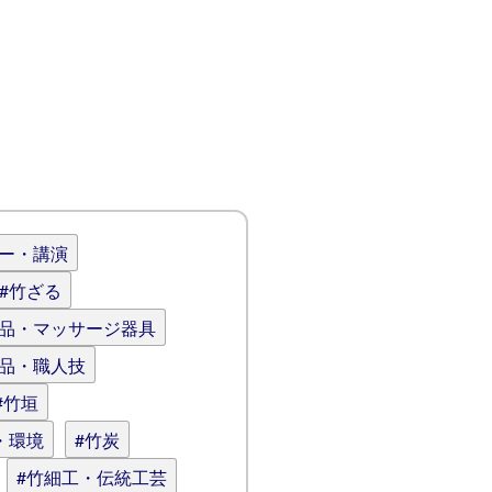
ナー・講演
#竹ざる
用品・マッサージ器具
逸品・職人技
#竹垣
・環境
#竹炭
#竹細工・伝統工芸