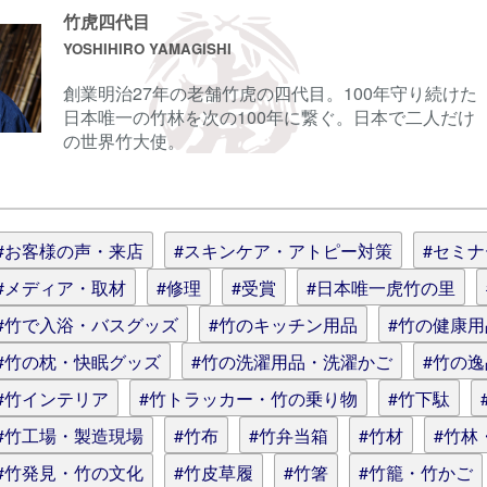
竹虎四代目
YOSHIHIRO YAMAGISHI
創業明治27年の老舗竹虎の四代目。100年守り続けた
ル
日本唯一の竹林を次の100年に繋ぐ。日本で二人だけ
の世界竹大使。
情報を記憶
(スタイル用のHTMLタグを使えます)
#お客様の声・来店
#スキンケア・アトピー対策
#セミ
#メディア・取材
#修理
#受賞
#日本唯一虎竹の里
#竹で入浴・バスグッズ
#竹のキッチン用品
#竹の健康
#竹の枕・快眠グッズ
#竹の洗濯用品・洗濯かご
#竹の
#竹インテリア
#竹トラッカー・竹の乗り物
#竹下駄
#竹工場・製造現場
#竹布
#竹弁当箱
#竹材
#竹林
#竹発見・竹の文化
#竹皮草履
#竹箸
#竹籠・竹かご