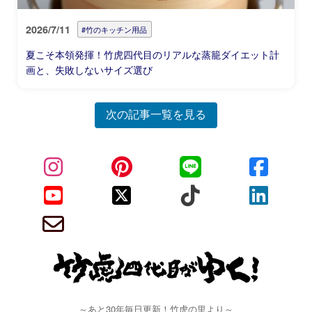
2026/7/11
#竹のキッチン用品
夏こそ本領発揮！竹虎四代目のリアルな蒸籠ダイエット計
画と、失敗しないサイズ選び
次の記事一覧を見る
～あと30年毎日更新！竹虎の里より～