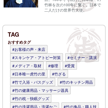
竹林を次の100年に繋ぐ。日本で
二人だけの世界竹大使。
電子メール
TAG
ログイン情報を記憶
おすすめタグ
コメント (スタイル用のHTMLタグを使
#お客様の声・来店
えます)
#スキンケア・アトピー対策
#セミナー・講演
#メディア・取材
#修理
#受賞
#日本唯一虎竹の里
#竹ざる
#竹で入浴・バスグッズ
#竹のキッチン用品
#竹の健康用品・マッサージ器具
#竹の枕・快眠グッズ
#竹の洗濯用品・洗濯かご
#竹の逸品・職人技