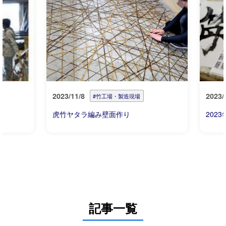
2023/11/8
2023/
#竹工場・製造現場
虎竹ヤタラ編み壁面作り
202
記事一覧