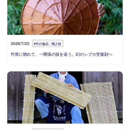
2026/7/22
#竹の逸品・職人技
竹骨に惚れて、一閑張の技を追う。幻のシブカ笠復刻へ