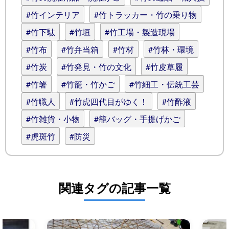
#竹インテリア
#竹トラッカー・竹の乗り物
#竹下駄
#竹垣
#竹工場・製造現場
#竹布
#竹弁当箱
#竹材
#竹林・環境
#竹炭
#竹発見・竹の文化
#竹皮草履
#竹箸
#竹籠・竹かご
#竹細工・伝統工芸
#竹職人
#竹虎四代目がゆく！
#竹酢液
#竹雑貨・小物
#籠バッグ・手提げかご
#虎斑竹
#防災
関連タグの記事一覧