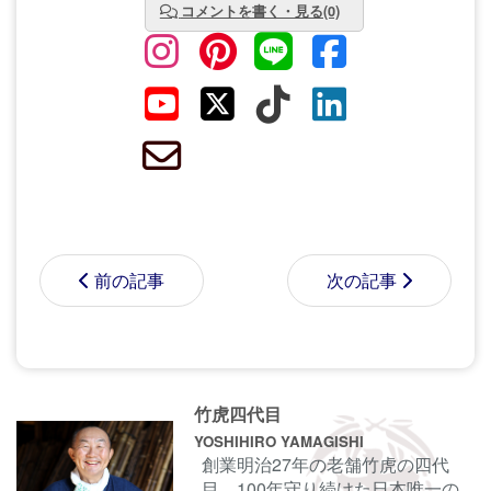
コメントを書く・見る(0)
前の記事
次の記事
コメントする前に
サインイン
することもでき
竹虎四代目
ます。
YOSHIHIRO YAMAGISHI
創業明治27年の老舗竹虎の四代
目。100年守り続けた日本唯一の
名前