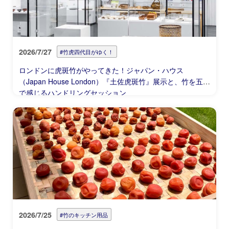
2026/7/27
#竹虎四代目がゆく！
ロンドンに虎斑竹がやってきた！ジャパン・ハウス
（Japan House London）『土佐虎斑竹』展示と、竹を五感
で感じるハンドリングセッション
2026/7/25
#竹のキッチン用品