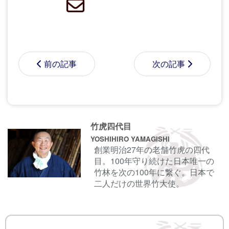
前の記事
次の記事
コメントする前に
サインイン
することもでき
竹虎四代目
ます。
YOSHIHIRO YAMAGISHI
創業明治27年の老舗竹虎の四代
目。100年守り続けた日本唯一の
名前
竹林を次の100年に繋ぐ。日本で
二人だけの世界竹大使。
電子メール