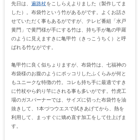
先日は、
遍路杖
をこしらえよりました（製作してま
した）。布袋竹という竹があるがです。よくお話さ
せていただく事もあるがですが、テレビ番組「水戸
黄門」で黄門様が手にする竹は、持ち手が亀の甲羅
のように見えますきに亀甲竹（きっこうちく）と呼
ばれる竹ながです。
亀甲竹に良く似ちょりますが、布袋竹は、七福神の
布袋様のお腹のようにポッコリしたふくらみが何と
もユニークな特徴の竹。コレも持ち手に最適ですき
に竹杖やら釣り竿にされる事も多いがです。竹虎工
場のガスバーナーでは、サイズに切った布袋竹を油
抜きして、1本づつウエスで拭きあげてから、熱を
利用して、まっすぐに矯め直す加工をして仕上げま
す。