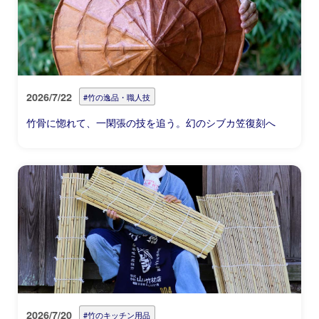
2026/7/22
#竹の逸品・職人技
竹骨に惚れて、一閑張の技を追う。幻のシブカ笠復刻へ
2026/7/20
#竹のキッチン用品