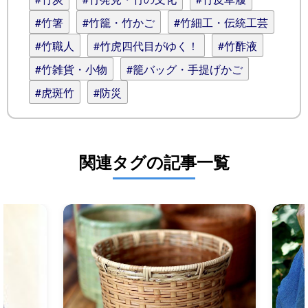
#竹箸
#竹籠・竹かご
#竹細工・伝統工芸
#竹職人
#竹虎四代目がゆく！
#竹酢液
#竹雑貨・小物
#籠バッグ・手提げかご
#虎斑竹
#防災
関連タグの記事一覧