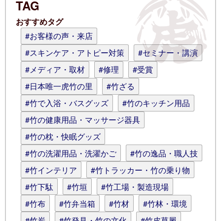
TAG
ログイン情報を記憶
おすすめタグ
コメント (スタイル用のHTMLタグを使
#お客様の声・来店
えます)
#スキンケア・アトピー対策
#セミナー・講演
#メディア・取材
#修理
#受賞
#日本唯一虎竹の里
#竹ざる
#竹で入浴・バスグッズ
#竹のキッチン用品
#竹の健康用品・マッサージ器具
#竹の枕・快眠グッズ
#竹の洗濯用品・洗濯かご
#竹の逸品・職人技
#竹インテリア
#竹トラッカー・竹の乗り物
#竹下駄
#竹垣
#竹工場・製造現場
#竹布
#竹弁当箱
#竹材
#竹林・環境
#竹炭
#竹発見・竹の文化
#竹皮草履