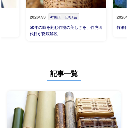
2026/7/3
2026/
#竹細工・伝統工芸
50年の時を刻む竹籠の美しさを、竹虎四
竹網
代目が徹底解説
記事一覧