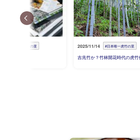
10
2025/11/14
#日本唯一虎竹の里
#日本唯一虎竹の里
整理しながら
吉兆竹か？竹林開花時代の虎竹