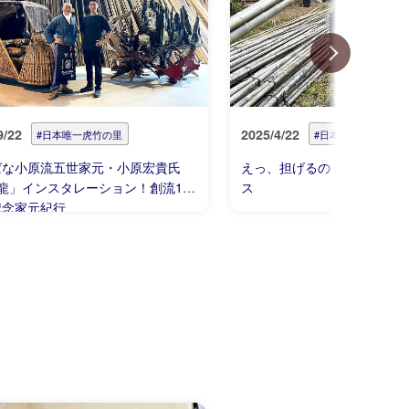
9/22
2025/4/22
#日本唯一虎竹の里
#日本唯一虎竹の里
ばな小原流五世家元・小原宏貴氏
えっ、担げるの！？虎竹の重
龍」インスタレーション！創流130
ス
記念家元紀行