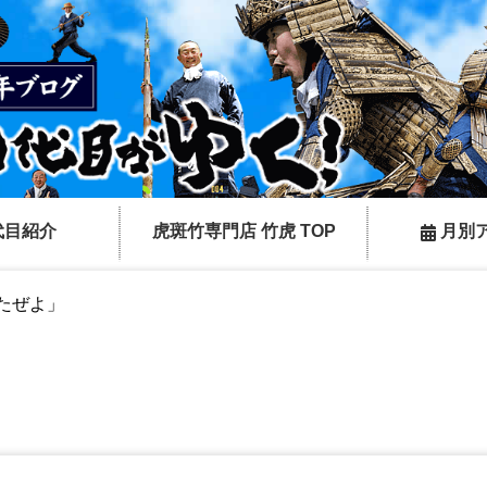
代目紹介
虎斑竹専門店 竹虎 TOP
月別
たぜよ」