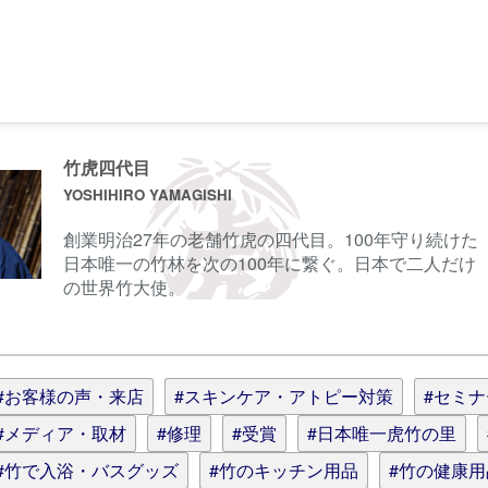
前に
サインイン
することもできます。
竹虎四代目
YOSHIHIRO YAMAGISHI
創業明治27年の老舗竹虎の四代目。100年守り続けた
ル
日本唯一の竹林を次の100年に繋ぐ。日本で二人だけ
の世界竹大使。
情報を記憶
(スタイル用のHTMLタグを使えます)
#お客様の声・来店
#スキンケア・アトピー対策
#セミ
#メディア・取材
#修理
#受賞
#日本唯一虎竹の里
#竹で入浴・バスグッズ
#竹のキッチン用品
#竹の健康