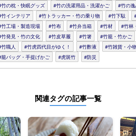
#竹の枕・快眠グッズ
#竹の洗濯用品・洗濯かご
#竹の
#竹インテリア
#竹トラッカー・竹の乗り物
#竹下駄
#竹工場・製造現場
#竹布
#竹弁当箱
#竹材
#竹林
#竹発見・竹の文化
#竹皮草履
#竹箸
#竹籠・竹かご
#竹職人
#竹虎四代目がゆく！
#竹酢液
#竹雑貨・小
#籠バッグ・手提げかご
#虎斑竹
#防災
関連タグの記事一覧