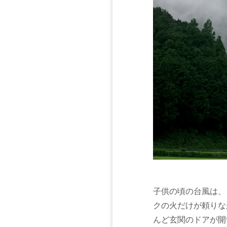
子供の頃の台風は、
クの火だけが頼りな
んど玄関のドアが開