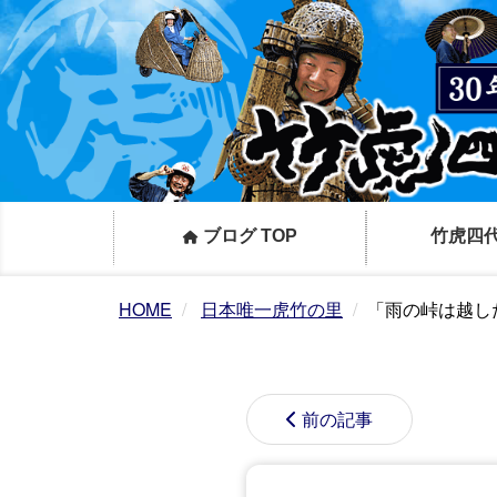
ブログ TOP
竹虎四
HOME
日本唯一虎竹の里
「雨の峠は越し
前の記事