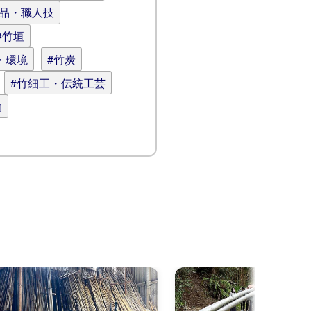
逸品・職人技
#竹垣
・環境
#竹炭
#竹細工・伝統工芸
物