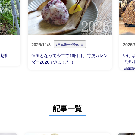
2025/11/8
2025/
#日本唯一虎竹の里
伐採
恒例となって今年で18回目、竹虎カレン
いけ
ダー2026できました！
「虎×
周年
記事一覧