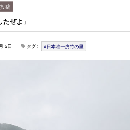
の投稿
したぜよ」
月 5日
タグ :
#日本唯一虎竹の里