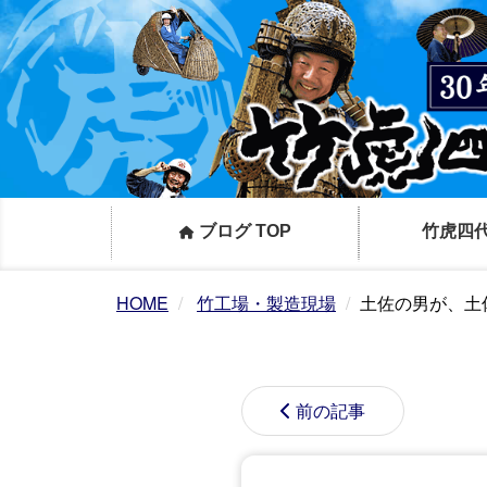
ブログ TOP
竹虎四
HOME
竹工場・製造現場
土佐の男が、土
前の記事