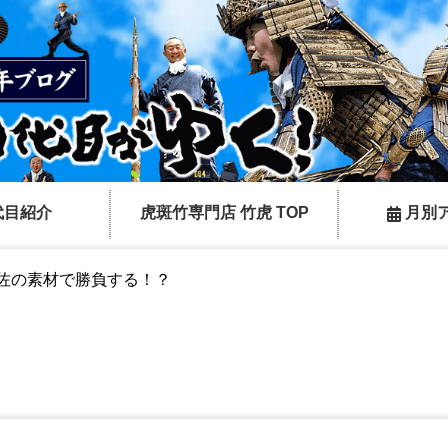
代目紹介
虎斑竹専門店 竹虎 TOP
月別
佐の素材で勝負する！？