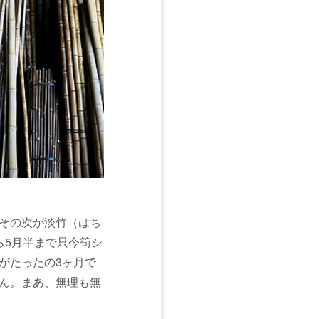
その次が淡竹（はち
ら5月半まで只今筍シ
がたったの3ヶ月で
ん。まあ、無理も無