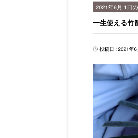
2021年6月 1日
一生使える竹
投稿日 : 2021年6