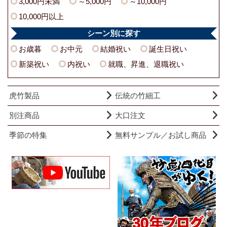
3,000円未満
～5,000円
～10,000円
10,000円以上
シーン別に探す
お歳暮
お中元
結婚祝い
誕生日祝い
新築祝い
内祝い
就職、昇進、退職祝い
虎竹製品
伝統の竹細工
別注商品
大口注文
季節の特集
無料サンプル／お試し商品