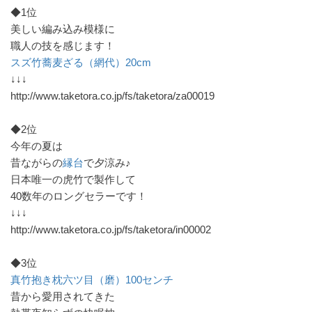
◆1位
美しい編み込み模様に
職人の技を感じます！
スズ竹蕎麦ざる（網代）20cm
↓↓↓
http://www.taketora.co.jp/fs/taketora/za00019
◆2位
今年の夏は
昔ながらの
縁台
で夕涼み♪
日本唯一の虎竹で製作して
40数年のロングセラーです！
↓↓↓
http://www.taketora.co.jp/fs/taketora/in00002
◆3位
真竹抱き枕六ツ目（磨）100センチ
昔から愛用されてきた