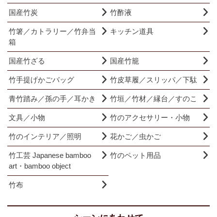
国産竹炭
竹酢液
竹箸／カトラリー／竹弁当
キッチン道具
箱
国産竹ざる
国産竹籠
竹手提げかごバッグ
竹皮草履／スリッパ／下駄
青竹踏み／孫の手／耳かき
竹垣／竹材／縁台／すのこ
文具／小物
竹のアクセサリー・小物
竹のインテリア／照明
花かご／虫かご
竹工芸 Japanese bamboo
竹のペット用品
art・bamboo object
竹布