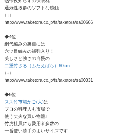
熱帯夜知らずの快眠枕
通気性抜群のソフトな感触
↓↓↓
http://www.taketora.co.jp/fs/taketora/sa00666
◆4位
網代編みの裏側には
六ツ目編みの補強入り！
美しさと強さの自慢の
二重竹ざる（ふたえばら）60cm
↓↓↓
http://www.taketora.co.jp/fs/taketora/sa00331
◆5位
スズ竹市場かご(大)
は
プロの料理人も市場で
使う丈夫な買い物籠♪
竹虎社員にも愛用者多数の
一番使い勝手のよいサイズです