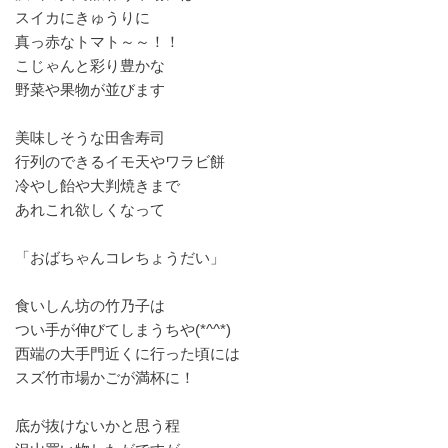
スイカにきゅうりに
真っ赤なトマト～～！！
こじゃんと彩り豊かな
野菜や果物が並びます
美味しそうな田舎寿司
行列のできるイモ天やワラビ餅
冷やし飴や大判焼きまで
あれこれ欲しくなって
「おばちゃんコレちょうだい」
食いしん坊の竹乃子は
つい手が伸びてしまうちや(*^^*)
西端の大手門近くに行った頃には
スズ竹市場かごが満杯に！
底が抜けないかと思う程