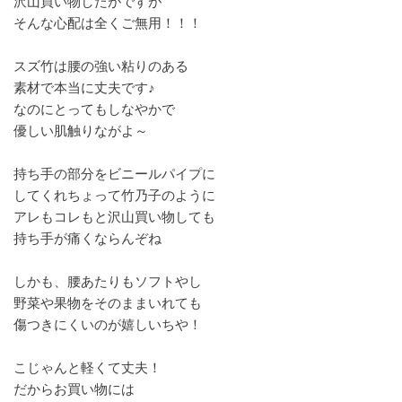
沢山買い物したがですが
そんな心配は全くご無用！！！
スズ竹は腰の強い粘りのある
素材で本当に丈夫です♪
なのにとってもしなやかで
優しい肌触りながよ～
持ち手の部分をビニールパイプに
してくれちょって竹乃子のように
アレもコレもと沢山買い物しても
持ち手が痛くならんぞね
しかも、腰あたりもソフトやし
野菜や果物をそのままいれても
傷つきにくいのが嬉しいちや！
こじゃんと軽くて丈夫！
だからお買い物には