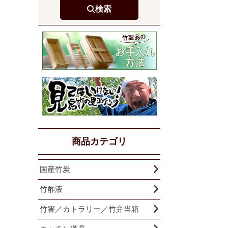
検索
商品カテゴリ
国産竹炭
竹酢液
竹箸／カトラリー／竹弁当箱