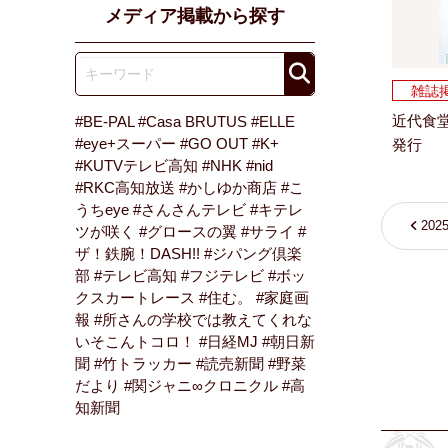
メディア掲載から探す
雑誌
近代食堂
#BE-PAL
#Casa BRUTUS
#ELLE
#eye+スーパー
#GO OUT
#K+
発行
#KUTVテレビ高知
#NHK
#nid
#RKC高知放送
#かしゆか商店
#こ
うちeye
#さんさんテレビ
#キテレ
202
ツが咲く
#グロースの翼
#サライ
#
ザ！鉄腕！DASH!!
#ジパング倶楽
部
#テレビ高知
#フジテレビ
#ボッ
クスカートレース
#住む。
#家庭画
報
#所さんの学校では教えてくれな
いそこんトコロ！
#日経MJ
#朝日新
聞
#竹トラッカー
#読売新聞
#野菜
だより
#関ジャニ∞クロニクル
#高
知新聞