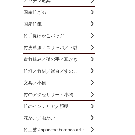
キッチン道具
国産竹ざる
国産竹籠
竹手提げかごバッグ
竹皮草履／スリッパ／下駄
青竹踏み／孫の手／耳かき
竹垣／竹材／縁台／すのこ
文具／小物
竹のアクセサリー・小物
竹のインテリア／照明
花かご／虫かご
竹工芸 Japanese bamboo art・