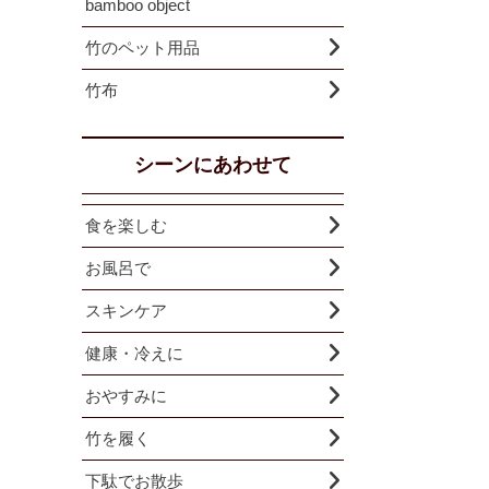
bamboo object
竹のペット用品
竹布
シーンにあわせて
食を楽しむ
お風呂で
スキンケア
健康・冷えに
おやすみに
竹を履く
下駄でお散歩