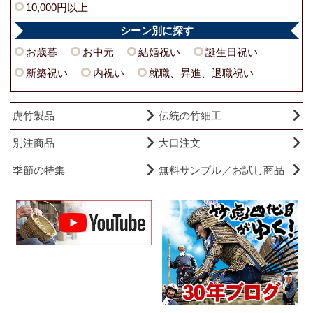
10,000円以上
シーン別に探す
お歳暮
お中元
結婚祝い
誕生日祝い
新築祝い
内祝い
就職、昇進、退職祝い
虎竹製品
伝統の竹細工
別注商品
大口注文
季節の特集
無料サンプル／お試し商品