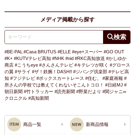
メディア掲載から探す
#BE-PAL
#Casa BRUTUS
#ELLE
#eye+スーパー
#GO OUT
#K+
#KUTVテレビ高知
#NHK
#nid
#RKC高知放送
#かしゆか
商店
#こうちeye
#さんさんテレビ
#キテレツが咲く
#グロース
の翼
#サライ
#ザ！鉄腕！DASH!!
#ジパング倶楽部
#テレビ高
知
#フジテレビ
#ボックスカートレース
#住む。
#家庭画報
#
所さんの学校では教えてくれないそこんトコロ！
#日経MJ
#
朝日新聞
#竹トラッカー
#読売新聞
#野菜だより
#関ジャニ∞
クロニクル
#高知新聞
商品一覧
新商品情報