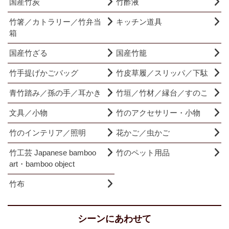
国産竹炭
竹酢液
竹箸／カトラリー／竹弁当
キッチン道具
箱
国産竹ざる
国産竹籠
竹手提げかごバッグ
竹皮草履／スリッパ／下駄
青竹踏み／孫の手／耳かき
竹垣／竹材／縁台／すのこ
文具／小物
竹のアクセサリー・小物
竹のインテリア／照明
花かご／虫かご
竹工芸 Japanese bamboo
竹のペット用品
art・bamboo object
竹布
シーンにあわせて