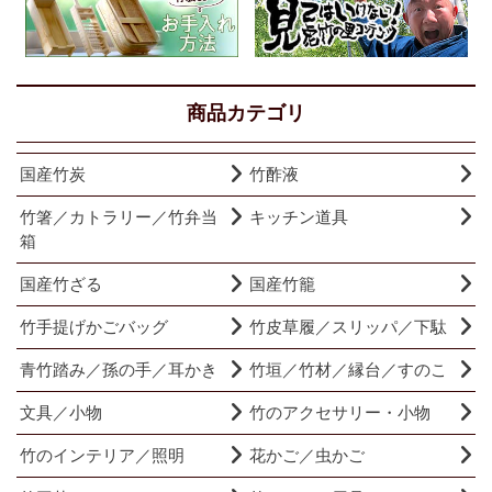
商品カテゴリ
国産竹炭
竹酢液
竹箸／カトラリー／竹弁当
キッチン道具
箱
国産竹ざる
国産竹籠
竹手提げかごバッグ
竹皮草履／スリッパ／下駄
青竹踏み／孫の手／耳かき
竹垣／竹材／縁台／すのこ
文具／小物
竹のアクセサリー・小物
竹のインテリア／照明
花かご／虫かご