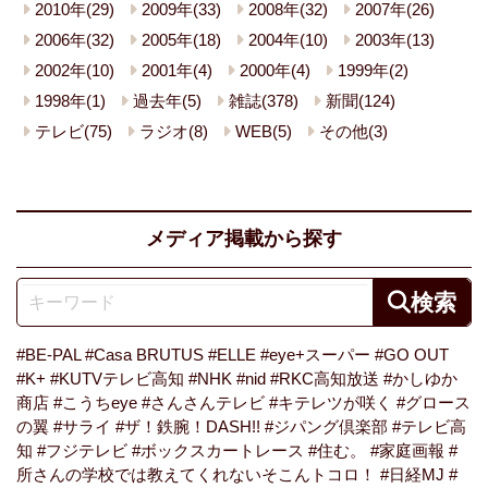
2010年(29)
2009年(33)
2008年(32)
2007年(26)
2006年(32)
2005年(18)
2004年(10)
2003年(13)
2002年(10)
2001年(4)
2000年(4)
1999年(2)
1998年(1)
過去年(5)
雑誌(378)
新聞(124)
テレビ(75)
ラジオ(8)
WEB(5)
その他(3)
メディア掲載から探す
#BE-PAL
#Casa BRUTUS
#ELLE
#eye+スーパー
#GO OUT
#K+
#KUTVテレビ高知
#NHK
#nid
#RKC高知放送
#かしゆか
商店
#こうちeye
#さんさんテレビ
#キテレツが咲く
#グロース
の翼
#サライ
#ザ！鉄腕！DASH!!
#ジパング倶楽部
#テレビ高
知
#フジテレビ
#ボックスカートレース
#住む。
#家庭画報
#
所さんの学校では教えてくれないそこんトコロ！
#日経MJ
#