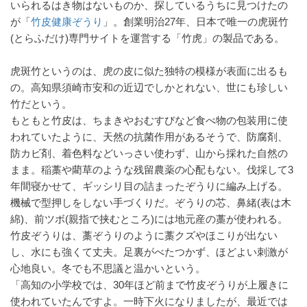
いられるはき物はないものか、探しているうちに見つけたの
が「
竹皮健康ぞうり
」。創業明治27年、日本で唯一の虎斑竹
(とらふだけ)専門サイトを運営する「竹虎」の製品である。
虎斑竹というのは、虎の皮に似た独特の模様が表面に出るも
の。高知県須崎市安和の近辺でしかとれない、世にも珍しい
竹だという。
もともと竹皮は、ちまきやおむすびなど食べ物の包装用に使
われていたように、天然の抗菌作用があるそうで、防腐剤、
防カビ剤、着色料などいっさい使わず、山から採れた自然の
まま。稲藁や藺草のような残留農薬の心配もない。伐採して3
年間寝かせて、ギッシリ目の詰まったぞうりに編み上げる。
機械で型押しをしない手づくりだ。ぞうりの芯、鼻緒(表は木
綿)、前ツボ(親指で挟むところ)には地元産の藁が使われる。
竹皮ぞうりは、藁ぞうりのように藁クズやほこりが出ない
し、水にも強くて丈夫。足裏がべたつかず、ほどよい刺激が
心地良い。冬でも不思議と温かいという。
「高知の小学校では、30年ほど前まで竹皮ぞうりが上履きに
使われていたんですよ。一時下火になりましたが、最近では