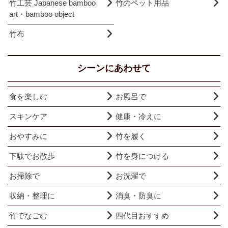
竹工芸 Japanese bamboo
竹のペット用品
art・bamboo object
竹布
シーンにあわせて
食を楽しむ
お風呂で
スキンケア
健康・冷えに
おやすみに
竹を履く
下駄でお散歩
竹を身につける
お掃除で
お洗濯で
収納・整理に
消臭・防臭に
竹でなごむ
四代目おすすめ