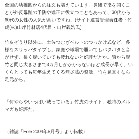
全国の幼稚園からの注文も増えています。鼻緒で指を開くこ
とが外反母趾の予防や矯正に役立つこともあって、30代から
60代の女性の人気が高いですね」(サイト運営管理責任者・竹
虎(株)山岸竹材店4代目・山岸義浩氏)
竹皮ぞうり以外に、土佐つむぎベルトのつっかけ式など、多
様なスリッパタイプも。家庭や職場で履いてもパタパタと音
がせず、長く履いていても疲れないと好評だとか。筍から親
竹と同じ大きさまで3カ月しかかからないほど成長が早く、い
くらとっても毎年生えてくる無尽蔵の資源、竹を見直すなら
足元から。
「何やらやいっぱい載っている」竹虎のサイト。独特のメル
マガも好評だ。
（雑誌「Fole 2004年8月号」より転載）