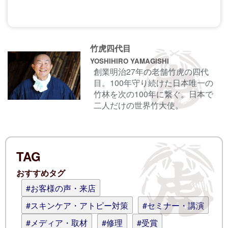
コメントする前に
サインイン
することもでき
竹虎四代目
ます。
YOSHIHIRO YAMAGISHI
創業明治27年の老舗竹虎の四代
目。100年守り続けた日本唯一の
名前
竹林を次の100年に繋ぐ。日本で
二人だけの世界竹大使。
電子メール
TAG
ログイン情報を記憶
おすすめタグ
コメント (スタイル用のHTMLタグを使
#お客様の声・来店
えます)
#スキンケア・アトピー対策
#セミナー・講演
#メディア・取材
#修理
#受賞