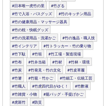
#日本唯一虎竹の里
#竹ざる
#竹で入浴・バスグッズ
#竹のキッチン用品
#竹の健康用品・マッサージ器具
#竹の枕・快眠グッズ
#竹の洗濯用品・洗濯かご
#竹の逸品・職人技
#竹インテリア
#竹トラッカー・竹の乗り物
#竹下駄
#竹垣
#竹工場・製造現場
#竹布
#竹弁当箱
#竹材
#竹林・環境
#竹炭
#竹発見・竹の文化
#竹皮草履
#竹箸
#竹籠・竹かご
#竹細工・伝統工芸
#竹職人
#竹虎四代目がゆく！
#竹酢液
#竹雑貨・小物
#籠バッグ・手提げかご
#虎斑竹
#防災