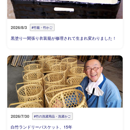
2026/8/3
#竹籠・竹かご
黒塗り一閑張り衣装籠が修理されて生まれ変わりました！
2026/7/30
#竹の洗濯用品・洗濯かご
白竹ランドリーバスケット、15年