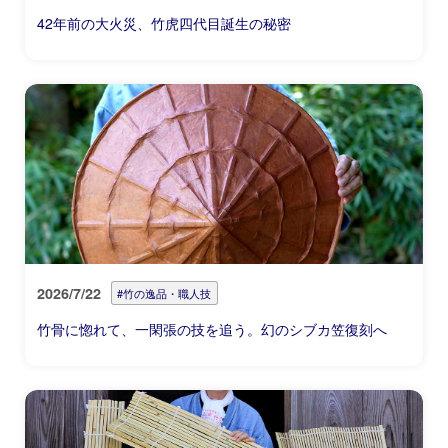
42年前の大火災、竹虎四代目誕生の秘密
2026/7/22
#竹の逸品・職人技
竹骨に惚れて、一閑張の技を追う。幻のシブカ笠復刻へ