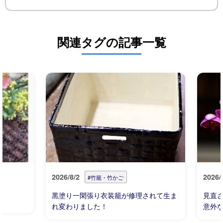
関連タグの記事一覧
2026/8/2
2026/
#竹籠・竹かご
黒塗り一閑張り衣装籠が修理されて生ま
見直
れ変わりました！
意外