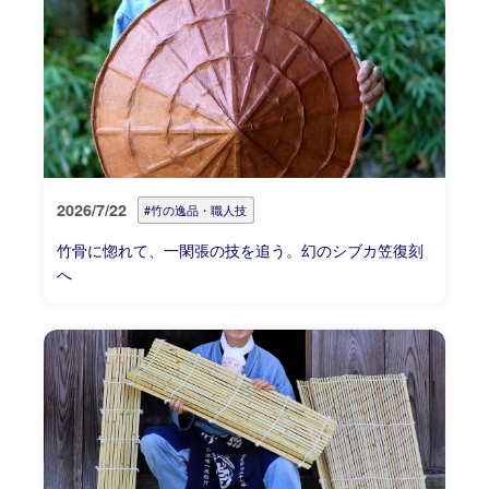
2026/7/22
#竹の逸品・職人技
竹骨に惚れて、一閑張の技を追う。幻のシブカ笠復刻
へ