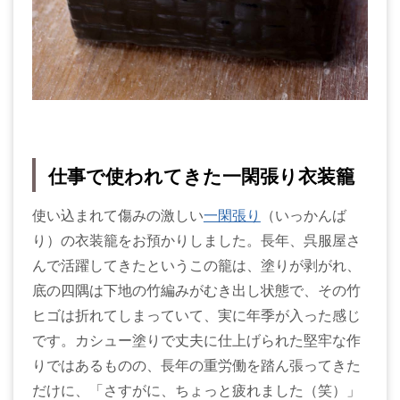
仕事で使われてきた一閑張り衣装籠
使い込まれて傷みの激しい
一閑張り
（いっかんば
り）の衣装籠をお預かりしました。長年、呉服屋さ
んで活躍してきたというこの籠は、塗りが剥がれ、
底の四隅は下地の竹編みがむき出し状態で、その竹
ヒゴは折れてしまっていて、実に年季が入った感じ
です。カシュー塗りで丈夫に仕上げられた堅牢な作
りではあるものの、長年の重労働を踏ん張ってきた
だけに、「さすがに、ちょっと疲れました（笑）」