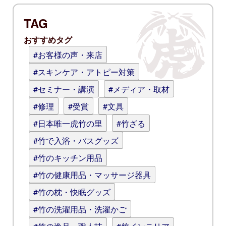
TAG
おすすめタグ
#お客様の声・来店
#スキンケア・アトピー対策
#セミナー・講演
#メディア・取材
#修理
#受賞
#文具
#日本唯一虎竹の里
#竹ざる
#竹で入浴・バスグッズ
#竹のキッチン用品
#竹の健康用品・マッサージ器具
#竹の枕・快眠グッズ
#竹の洗濯用品・洗濯かご