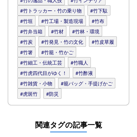
#竹の逸品・職人技
#竹インテリア
#竹トラッカー・竹の乗り物
#竹下駄
#竹垣
#竹工場・製造現場
#竹布
#竹弁当箱
#竹材
#竹林・環境
#竹炭
#竹発見・竹の文化
#竹皮草履
#竹箸
#竹籠・竹かご
#竹細工・伝統工芸
#竹職人
#竹虎四代目がゆく！
#竹酢液
#竹雑貨・小物
#籠バッグ・手提げかご
#虎斑竹
#防災
関連タグの記事一覧