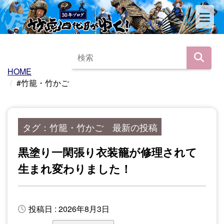
HOME
#竹籠・竹かご
タグ：竹籠・竹かご 最新の投稿
黒塗り一閑張り衣装籠が修理されて
生まれ変わりました！
投稿日 : 2026年8月3日