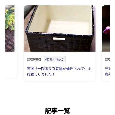
2026/8/2
2026/
#竹籠・竹かご
黒塗り一閑張り衣装籠が修理されて生ま
見直
れ変わりました！
意外
記事一覧