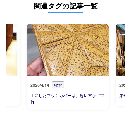
関連タグの記事一覧
2026/4/14
2026/
#竹材
手にしたブックカバーは、超レアなゴマ
第67
竹