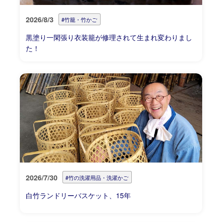
2026/8/3
#竹籠・竹かご
黒塗り一閑張り衣装籠が修理されて生まれ変わりまし
た！
2026/7/30
#竹の洗濯用品・洗濯かご
白竹ランドリーバスケット、15年