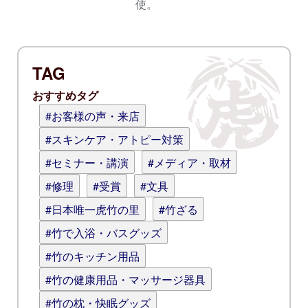
使。
TAG
おすすめタグ
#お客様の声・来店
#スキンケア・アトピー対策
#セミナー・講演
#メディア・取材
#修理
#受賞
#文具
#日本唯一虎竹の里
#竹ざる
#竹で入浴・バスグッズ
#竹のキッチン用品
#竹の健康用品・マッサージ器具
#竹の枕・快眠グッズ