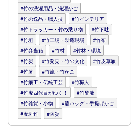
#竹の洗濯用品・洗濯かご
#竹の逸品・職人技
#竹インテリア
#竹トラッカー・竹の乗り物
#竹下駄
#竹垣
#竹工場・製造現場
#竹布
#竹弁当箱
#竹材
#竹林・環境
#竹炭
#竹発見・竹の文化
#竹皮草履
#竹箸
#竹籠・竹かご
#竹細工・伝統工芸
#竹職人
#竹虎四代目がゆく！
#竹酢液
#竹雑貨・小物
#籠バッグ・手提げかご
#虎斑竹
#防災