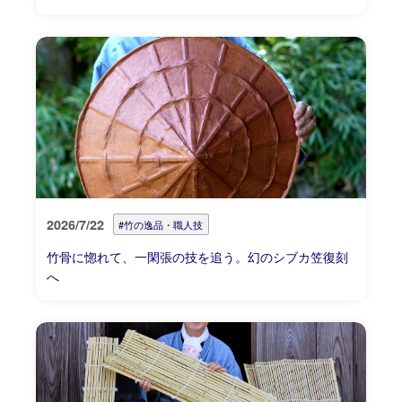
2026/7/22
#竹の逸品・職人技
竹骨に惚れて、一閑張の技を追う。幻のシブカ笠復刻
へ