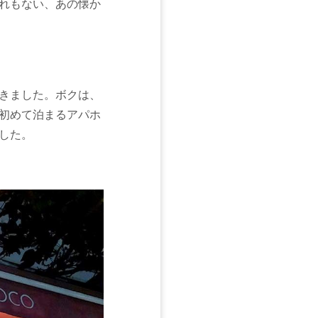
れもない、あの懐か
きました。ボクは、
初めて泊まるアパホ
した。