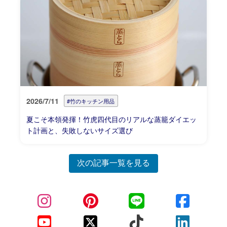
2026/7/11
#竹のキッチン用品
夏こそ本領発揮！竹虎四代目のリアルな蒸籠ダイエッ
ト計画と、失敗しないサイズ選び
次の記事一覧を見る