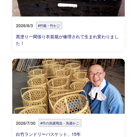
2026/8/3
#竹籠・竹かご
黒塗り一閑張り衣装籠が修理されて生まれ変わりまし
た！
2026/7/30
#竹の洗濯用品・洗濯かご
白竹ランドリーバスケット、15年