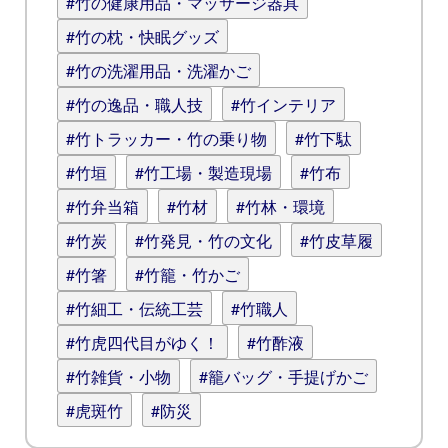
#竹の健康用品・マッサージ器具
#竹の枕・快眠グッズ
#竹の洗濯用品・洗濯かご
#竹の逸品・職人技
#竹インテリア
#竹トラッカー・竹の乗り物
#竹下駄
#竹垣
#竹工場・製造現場
#竹布
#竹弁当箱
#竹材
#竹林・環境
#竹炭
#竹発見・竹の文化
#竹皮草履
#竹箸
#竹籠・竹かご
#竹細工・伝統工芸
#竹職人
#竹虎四代目がゆく！
#竹酢液
#竹雑貨・小物
#籠バッグ・手提げかご
#虎斑竹
#防災