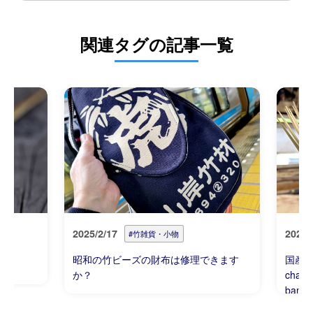
関連タグの記事一覧
2025/2/17
2025/
#竹雑貨・小物
昭和の竹ビーズの財布は修理できます
国産の竹
か？
chall
bambo