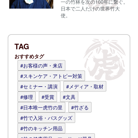
一の竹林を次の100年に繋ぐ。
日本で二人だけの世界竹大
使。
TAG
おすすめタグ
#お客様の声・来店
#スキンケア・アトピー対策
#セミナー・講演
#メディア・取材
#修理
#受賞
#文具
#日本唯一虎竹の里
#竹ざる
#竹で入浴・バスグッズ
#竹のキッチン用品