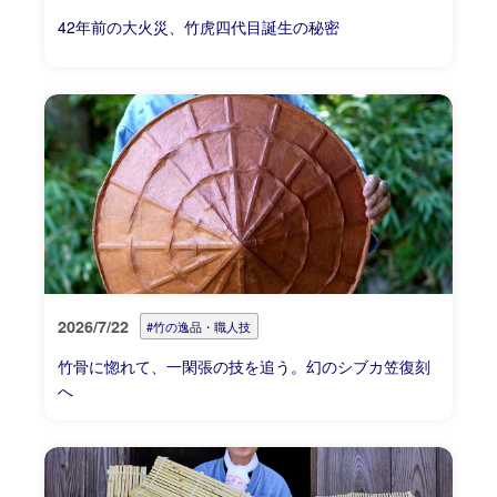
42年前の大火災、竹虎四代目誕生の秘密
2026/7/22
#竹の逸品・職人技
竹骨に惚れて、一閑張の技を追う。幻のシブカ笠復刻
へ