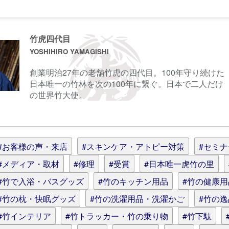
前に
サインイン
することもできます。
竹虎四代目
YOSHIHIRO YAMAGISHI
創業明治27年の老舗竹虎の四代目。100年守り続けた
ル
日本唯一の竹林を次の100年に繋ぐ。日本で二人だけ
の世界竹大使。
情報を記憶
(スタイル用のHTMLタグを使えます)
#お客様の声・来店
#スキンケア・アトピー対策
#セミ
#メディア・取材
#修理
#受賞
#日本唯一虎竹の里
#竹で入浴・バスグッズ
#竹のキッチン用品
#竹の健康
#竹の枕・快眠グッズ
#竹の洗濯用品・洗濯かご
#竹の
#竹インテリア
#竹トラッカー・竹の乗り物
#竹下駄