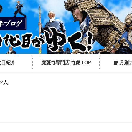
代目紹介
虎斑竹専門店 竹虎 TOP
月別
ツ人