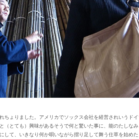
れちょりました。アメリカでソックス会社を経営されいうドイ
と（とても）興味があるそうで何と驚いた事に、能のたしなみ
にして、いきなり何か唄いながら摺り足して舞う仕草を始めた