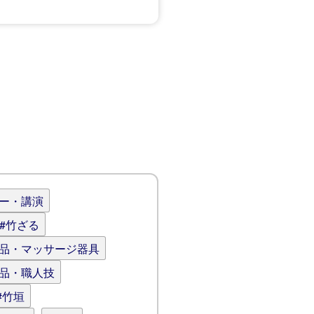
ナー・講演
#竹ざる
用品・マッサージ器具
逸品・職人技
#竹垣