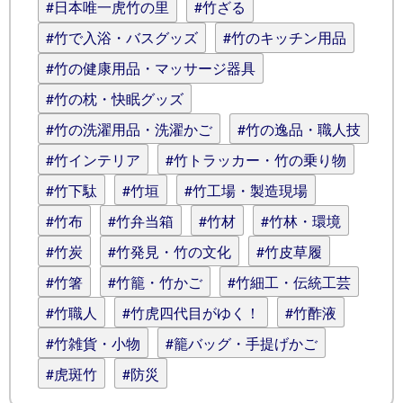
#日本唯一虎竹の里
#竹ざる
#竹で入浴・バスグッズ
#竹のキッチン用品
#竹の健康用品・マッサージ器具
#竹の枕・快眠グッズ
#竹の洗濯用品・洗濯かご
#竹の逸品・職人技
#竹インテリア
#竹トラッカー・竹の乗り物
#竹下駄
#竹垣
#竹工場・製造現場
#竹布
#竹弁当箱
#竹材
#竹林・環境
#竹炭
#竹発見・竹の文化
#竹皮草履
#竹箸
#竹籠・竹かご
#竹細工・伝統工芸
#竹職人
#竹虎四代目がゆく！
#竹酢液
#竹雑貨・小物
#籠バッグ・手提げかご
#虎斑竹
#防災