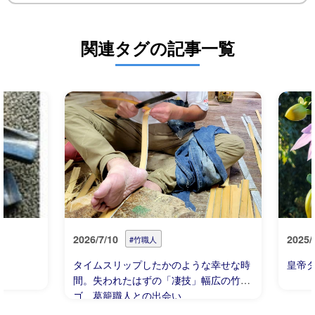
関連タグの記事一覧
2026/7/10
2025/
#竹職人
タイムスリップしたかのような幸せな時
皇帝
間。失われたはずの「凄技」幅広の竹ヒ
ゴ、葛籠職人との出会い