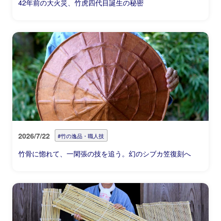
42年前の大火災、竹虎四代目誕生の秘密
2026/7/22
#竹の逸品・職人技
竹骨に惚れて、一閑張の技を追う。幻のシブカ笠復刻へ