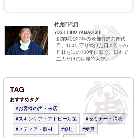
コメントする前に
サインイン
することもでき
竹虎四代目
ます。
YOSHIHIRO YAMAGISHI
創業明治27年の老舗竹虎の四代
目。100年守り続けた日本唯一の
名前
竹林を次の100年に繋ぐ。日本で
二人だけの世界竹大使。
電子メール
TAG
ログイン情報を記憶
おすすめタグ
コメント (スタイル用のHTMLタグを使
#お客様の声・来店
えます)
#スキンケア・アトピー対策
#セミナー・講演
#メディア・取材
#修理
#受賞