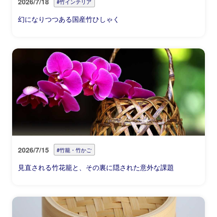
2026/7/18
#竹インテリア
幻になりつつある国産竹ひしゃく
2026/7/15
#竹籠・竹かご
見直される竹花籠と、その裏に隠された意外な課題