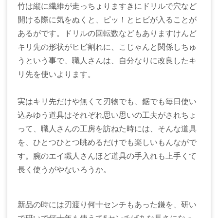
竹は縦に繊維が走っちょりますきにドリルで穴など
開ける際に気をぬくと、ピッ！とヒビが入ることが
あるがです。ドリルの回転数などもありますけんど
キリ先の形状がヒビ割れに、こじゃんと関係しちゅ
うという事で、職人さんは、自分なりに改良したキ
リ先を使いよります。
実はキリ先だけや無くて刃物でも、鋸でも毎日使い
込みゆう道具はそれぞれ思い思いの工夫がされちょ
って、職人さんの工房を訪ねた時には、そんな道具
を、ひとつひとつ眺めるだけでも楽しいもんながで
す。腕のエイ職人さんほど道具の手入れも上手くて
長く使うがやないろうか。
新品の時には刃渡り何十センチもあった鎌を、研い
で研いで何十年も使うて5センチばあな長さになっ