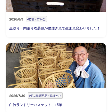
2026/8/3
#竹籠・竹かご
黒塗り一閑張り衣装籠が修理されて生まれ変わりました！
2026/7/30
#竹の洗濯用品・洗濯かご
白竹ランドリーバスケット、15年