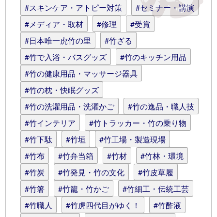
#スキンケア・アトピー対策
#セミナー・講演
#メディア・取材
#修理
#受賞
#日本唯一虎竹の里
#竹ざる
#竹で入浴・バスグッズ
#竹のキッチン用品
#竹の健康用品・マッサージ器具
#竹の枕・快眠グッズ
#竹の洗濯用品・洗濯かご
#竹の逸品・職人技
#竹インテリア
#竹トラッカー・竹の乗り物
#竹下駄
#竹垣
#竹工場・製造現場
#竹布
#竹弁当箱
#竹材
#竹林・環境
#竹炭
#竹発見・竹の文化
#竹皮草履
#竹箸
#竹籠・竹かご
#竹細工・伝統工芸
#竹職人
#竹虎四代目がゆく！
#竹酢液