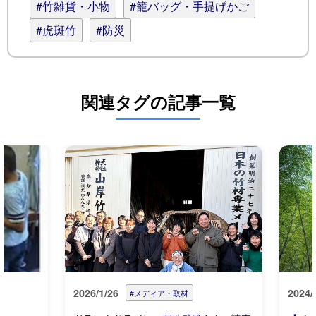
#竹雑貨・小物
#籠バッグ・手提げかご
#虎斑竹
#防災
関連タグの記事一覧
2026/1/26
2024/
#メディア・取材