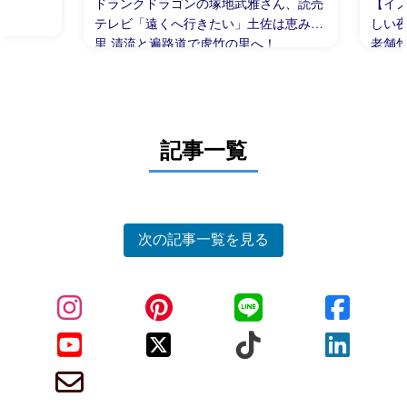
ドランクドラゴンの塚地武雅さん、読売
【イ
テレビ「遠くへ行きたい」土佐は恵みの
しい
里 清流と遍路道で虎竹の里へ！
老舗竹
記事一覧
次の記事一覧を見る