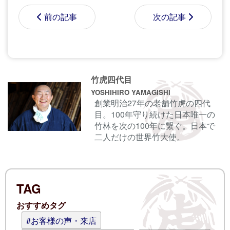
前の記事
次の記事
コメントする前に
サインイン
することもでき
竹虎四代目
ます。
YOSHIHIRO YAMAGISHI
創業明治27年の老舗竹虎の四代
目。100年守り続けた日本唯一の
名前
竹林を次の100年に繋ぐ。日本で
二人だけの世界竹大使。
電子メール
TAG
ログイン情報を記憶
おすすめタグ
コメント (スタイル用のHTMLタグを使
#お客様の声・来店
えます)