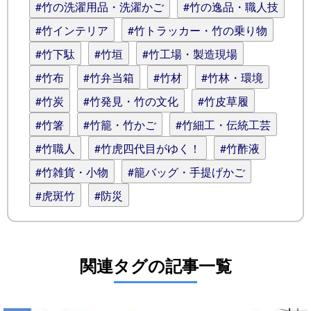
#竹の洗濯用品・洗濯かご
#竹の逸品・職人技
#竹インテリア
#竹トラッカー・竹の乗り物
#竹下駄
#竹垣
#竹工場・製造現場
#竹布
#竹弁当箱
#竹材
#竹林・環境
#竹炭
#竹発見・竹の文化
#竹皮草履
#竹箸
#竹籠・竹かご
#竹細工・伝統工芸
#竹職人
#竹虎四代目がゆく！
#竹酢液
#竹雑貨・小物
#籠バッグ・手提げかご
#虎斑竹
#防災
関連タグの記事一覧