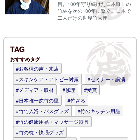
目。100年守り続けた日本唯一の
名前
竹林を次の100年に繋ぐ。日本で
二人だけの世界竹大使。
電子メール
TAG
ログイン情報を記憶
おすすめタグ
コメント (スタイル用のHTMLタグを使
#お客様の声・来店
えます)
#スキンケア・アトピー対策
#セミナー・講演
#メディア・取材
#修理
#受賞
#日本唯一虎竹の里
#竹ざる
#竹で入浴・バスグッズ
#竹のキッチン用品
#竹の健康用品・マッサージ器具
#竹の枕・快眠グッズ