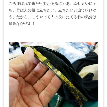
ころ運ばれて来た甲斐があるにゃあ、幸せ者やにゃ
あ。竹は人の役に立ちたい、立ちたいと山で叫びゆ
う、だから、こうやって人の役にたてる竹の気分は
最高ながぜよ！