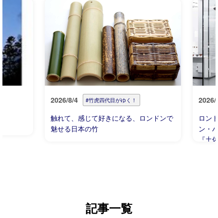
2026/8/4
2026/
#竹虎四代目がゆく！
触れて、感じて好きになる、ロンドンで
ロン
魅せる日本の竹
ン・ハウ
『土
るハ
記事一覧