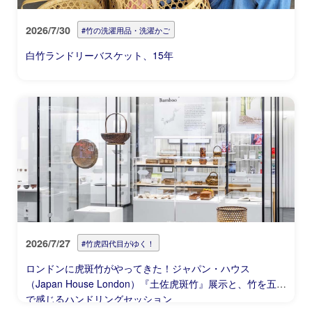
2026/7/30
#竹の洗濯用品・洗濯かご
白竹ランドリーバスケット、15年
2026/7/27
#竹虎四代目がゆく！
ロンドンに虎斑竹がやってきた！ジャパン・ハウス
（Japan House London）『土佐虎斑竹』展示と、竹を五感
で感じるハンドリングセッション