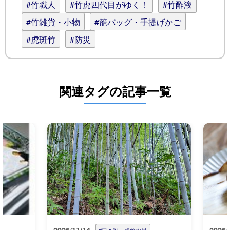
#竹職人
#竹虎四代目がゆく！
#竹酢液
#竹雑貨・小物
#籠バッグ・手提げかご
#虎斑竹
#防災
関連タグの記事一覧