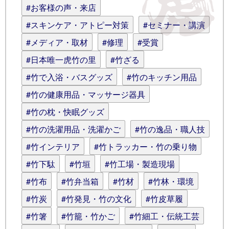
#お客様の声・来店
えます)
#スキンケア・アトピー対策
#セミナー・講演
#メディア・取材
#修理
#受賞
#日本唯一虎竹の里
#竹ざる
#竹で入浴・バスグッズ
#竹のキッチン用品
#竹の健康用品・マッサージ器具
#竹の枕・快眠グッズ
#竹の洗濯用品・洗濯かご
#竹の逸品・職人技
#竹インテリア
#竹トラッカー・竹の乗り物
#竹下駄
#竹垣
#竹工場・製造現場
#竹布
#竹弁当箱
#竹材
#竹林・環境
#竹炭
#竹発見・竹の文化
#竹皮草履
#竹箸
#竹籠・竹かご
#竹細工・伝統工芸