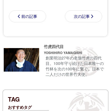
前の記事
次の記事
コメントする前に
サインイン
することもでき
竹虎四代目
ます。
YOSHIHIRO YAMAGISHI
創業明治27年の老舗竹虎の四代
目。100年守り続けた日本唯一の
名前
竹林を次の100年に繋ぐ。日本で
二人だけの世界竹大使。
電子メール
TAG
ログイン情報を記憶
おすすめタグ
コメント (スタイル用のHTMLタグを使