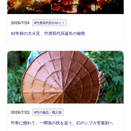
2026/7/24
#竹虎四代目がゆく！
42年前の大火災、竹虎四代目誕生の秘密
2026/7/22
#竹の逸品・職人技
竹骨に惚れて、一閑張の技を追う。幻のシブカ笠復刻へ