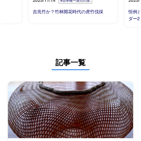
2025/11/14
2025/
#日本唯一虎竹の里
吉兆竹か？竹林開花時代の虎竹伐採
恒例
ダー2
記事一覧