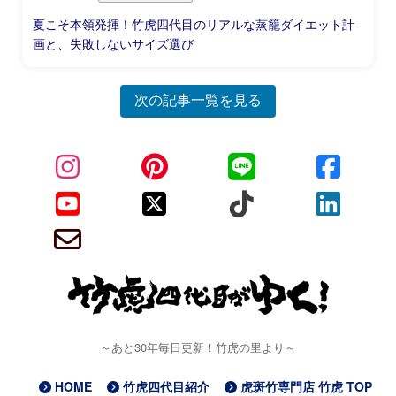
夏こそ本領発揮！竹虎四代目のリアルな蒸籠ダイエット計
画と、失敗しないサイズ選び
次の記事一覧を見る
～あと30年毎日更新！竹虎の里より～
HOME
竹虎四代目紹介
虎斑竹専門店 竹虎 TOP