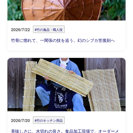
2026/7/22
#竹の逸品・職人技
竹骨に惚れて、一閑張の技を追う。幻のシブカ笠復刻へ
2026/7/20
#竹のキッチン用品
美味しさに、水切れの良さ。食品加工現場で、オーダーメ