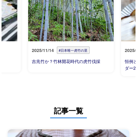
2025/11/14
2025/
#日本唯一虎竹の里
吉兆竹か？竹林開花時代の虎竹伐採
恒例
ダー2
記事一覧