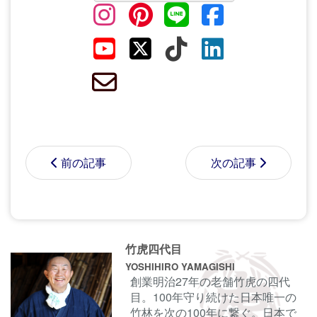
前の記事
次の記事
コメントする前に
サインイン
することもでき
竹虎四代目
ます。
YOSHIHIRO YAMAGISHI
創業明治27年の老舗竹虎の四代
目。100年守り続けた日本唯一の
名前
竹林を次の100年に繋ぐ。日本で