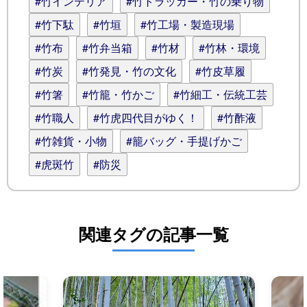
#竹インテリア
#竹トラッカー・竹の乗り物
#竹下駄
#竹垣
#竹工場・製造現場
#竹布
#竹弁当箱
#竹材
#竹林・環境
#竹炭
#竹発見・竹の文化
#竹皮草履
#竹箸
#竹籠・竹かご
#竹細工・伝統工芸
#竹職人
#竹虎四代目がゆく！
#竹酢液
#竹雑貨・小物
#籠バッグ・手提げかご
#虎斑竹
#防災
関連タグの記事一覧