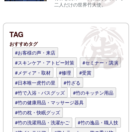
二人だけの世界竹大使。
電子メール
TAG
ログイン情報を記憶
おすすめタグ
コメント (スタイル用のHTMLタグを使
#お客様の声・来店
えます)
#スキンケア・アトピー対策
#セミナー・講演
#メディア・取材
#修理
#受賞
#日本唯一虎竹の里
#竹ざる
#竹で入浴・バスグッズ
#竹のキッチン用品
#竹の健康用品・マッサージ器具
#竹の枕・快眠グッズ
#竹の洗濯用品・洗濯かご
#竹の逸品・職人技