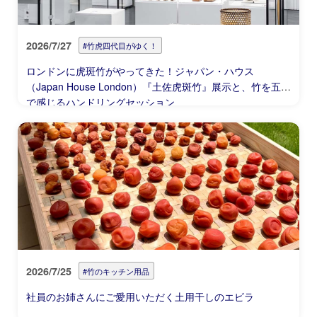
2026/7/27
#竹虎四代目がゆく！
ロンドンに虎斑竹がやってきた！ジャパン・ハウス
（Japan House London）『土佐虎斑竹』展示と、竹を五感
で感じるハンドリングセッション
2026/7/25
#竹のキッチン用品
社員のお姉さんにご愛用いただく土用干しのエビラ