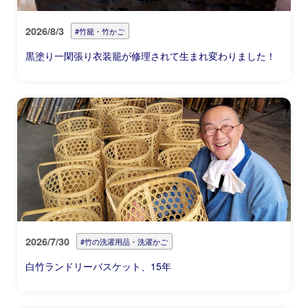
2026/8/3
#竹籠・竹かご
黒塗り一閑張り衣装籠が修理されて生まれ変わりました！
2026/7/30
#竹の洗濯用品・洗濯かご
白竹ランドリーバスケット、15年