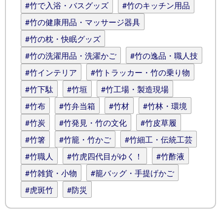
#竹で入浴・バスグッズ
#竹のキッチン用品
#竹の健康用品・マッサージ器具
#竹の枕・快眠グッズ
#竹の洗濯用品・洗濯かご
#竹の逸品・職人技
#竹インテリア
#竹トラッカー・竹の乗り物
#竹下駄
#竹垣
#竹工場・製造現場
#竹布
#竹弁当箱
#竹材
#竹林・環境
#竹炭
#竹発見・竹の文化
#竹皮草履
#竹箸
#竹籠・竹かご
#竹細工・伝統工芸
#竹職人
#竹虎四代目がゆく！
#竹酢液
#竹雑貨・小物
#籠バッグ・手提げかご
#虎斑竹
#防災