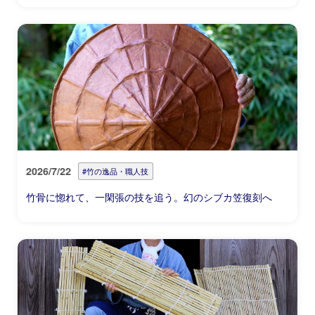
2026/7/22
#竹の逸品・職人技
竹骨に惚れて、一閑張の技を追う。幻のシブカ笠復刻へ