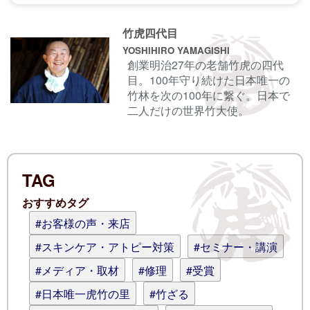
コメントする前に
サインイン
することもでき
竹虎四代目
ます。
YOSHIHIRO YAMAGISHI
創業明治27年の老舗竹虎の四代
目。100年守り続けた日本唯一の
名前
竹林を次の100年に繋ぐ。日本で
二人だけの世界竹大使。
電子メール
TAG
ログイン情報を記憶
おすすめタグ
コメント (スタイル用のHTMLタグを使
#お客様の声・来店
えます)
#スキンケア・アトピー対策
#セミナー・講演
#メディア・取材
#修理
#受賞
#日本唯一虎竹の里
#竹ざる