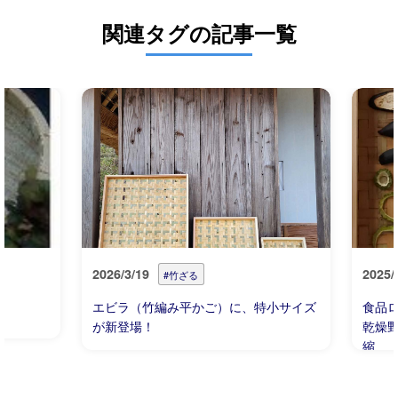
関連タグの記事一覧
2026/3/19
2025/
#竹ざる
エビラ（竹編み平かご）に、特小サイズ
食品
が新登場！
乾燥
縮