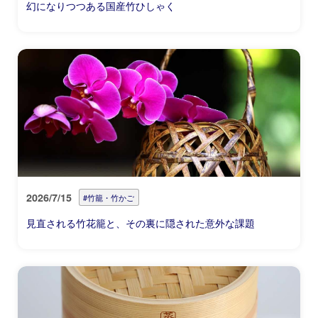
幻になりつつある国産竹ひしゃく
2026/7/15
#竹籠・竹かご
見直される竹花籠と、その裏に隠された意外な課題