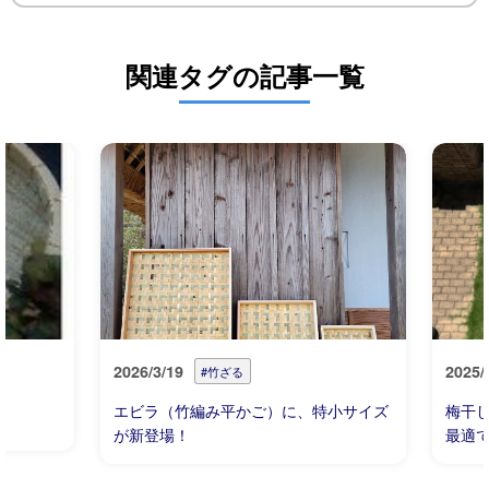
関連タグの記事一覧
2026/3/19
2025/
#竹ざる
エビラ（竹編み平かご）に、特小サイズ
梅干
が新登場！
最適