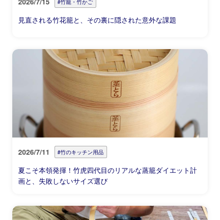
2026/7/15
#竹籠・竹かご
見直される竹花籠と、その裏に隠された意外な課題
2026/7/11
#竹のキッチン用品
夏こそ本領発揮！竹虎四代目のリアルな蒸籠ダイエット計
画と、失敗しないサイズ選び