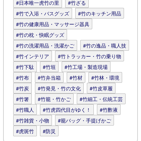
#日本唯一虎竹の里
#竹ざる
#竹で入浴・バスグッズ
#竹のキッチン用品
#竹の健康用品・マッサージ器具
#竹の枕・快眠グッズ
#竹の洗濯用品・洗濯かご
#竹の逸品・職人技
#竹インテリア
#竹トラッカー・竹の乗り物
#竹下駄
#竹垣
#竹工場・製造現場
#竹布
#竹弁当箱
#竹材
#竹林・環境
#竹炭
#竹発見・竹の文化
#竹皮草履
#竹箸
#竹籠・竹かご
#竹細工・伝統工芸
#竹職人
#竹虎四代目がゆく！
#竹酢液
#竹雑貨・小物
#籠バッグ・手提げかご
#虎斑竹
#防災