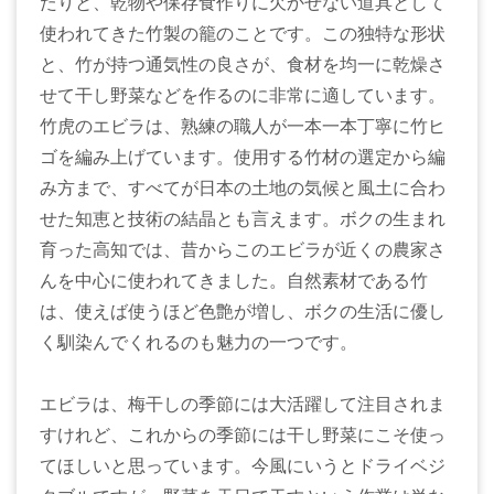
たりと、乾物や保存食作りに欠かせない道具として
使われてきた竹製の籠のことです。この独特な形状
と、竹が持つ通気性の良さが、食材を均一に乾燥さ
せて干し野菜などを作るのに非常に適しています。
竹虎のエビラは、熟練の職人が一本一本丁寧に竹ヒ
ゴを編み上げています。使用する竹材の選定から編
み方まで、すべてが日本の土地の気候と風土に合わ
せた知恵と技術の結晶とも言えます。ボクの生まれ
育った高知では、昔からこのエビラが近くの農家さ
んを中心に使われてきました。自然素材である竹
は、使えば使うほど色艶が増し、ボクの生活に優し
く馴染んでくれるのも魅力の一つです。
エビラは、梅干しの季節には大活躍して注目されま
すけれど、これからの季節には干し野菜にこそ使っ
てほしいと思っています。今風にいうとドライベジ