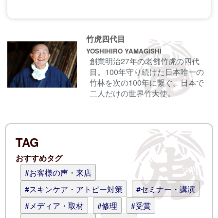
コメントする前に
サインイン
することもでき
竹虎四代目
ます。
YOSHIHIRO YAMAGISHI
創業明治27年の老舗竹虎の四代
目。100年守り続けた日本唯一の
名前
竹林を次の100年に繋ぐ。日本で
二人だけの世界竹大使。
電子メール
TAG
ログイン情報を記憶
おすすめタグ
コメント (スタイル用のHTMLタグを使
#お客様の声・来店
えます)
#スキンケア・アトピー対策
#セミナー・講演
#メディア・取材
#修理
#受賞