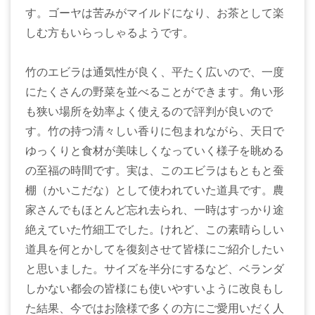
す。ゴーヤは苦みがマイルドになり、お茶として楽
しむ方もいらっしゃるようです。
竹のエビラは通気性が良く、平たく広いので、一度
にたくさんの野菜を並べることができます。角い形
も狭い場所を効率よく使えるので評判が良いので
す。竹の持つ清々しい香りに包まれながら、天日で
ゆっくりと食材が美味しくなっていく様子を眺める
の至福の時間です。実は、このエビラはもともと蚕
棚（かいこだな）として使われていた道具です。農
家さんでもほとんど忘れ去られ、一時はすっかり途
絶えていた竹細工でした。けれど、この素晴らしい
道具を何とかしてを復刻させて皆様にご紹介したい
と思いました。サイズを半分にするなど、ベランダ
しかない都会の皆様にも使いやすいように改良もし
た結果、今ではお陰様で多くの方にご愛用いだく人