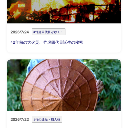
2026/7/24
#竹虎四代目がゆく！
42年前の大火災、竹虎四代目誕生の秘密
2026/7/22
#竹の逸品・職人技