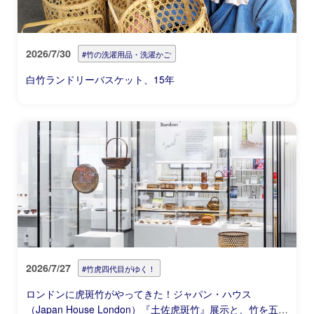
2026/7/30
#竹の洗濯用品・洗濯かご
白竹ランドリーバスケット、15年
2026/7/27
#竹虎四代目がゆく！
ロンドンに虎斑竹がやってきた！ジャパン・ハウス
（Japan House London）『土佐虎斑竹』展示と、竹を五感