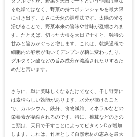
タブルですが、野菜を天日で干すという作業は単な
る乾燥ではなく、野菜の持つポテンシャルを最大限
に引き出す、まさに天然の調理法です。太陽の光を
浴びることで、野菜本来の旨味や甘味が凝縮されま
す。たとえば、切った大根を天日で干すと、独特の
甘みと旨みがぐっと増します。これは、乾燥過程で
細胞内の酵素が働いてデンプンが糖に変わったり、
グルタミン酸などの旨み成分が濃縮されたりするた
めだと言います。
さらに、単に美味しくなるだけでなく、干し野菜に
は素晴らしい効能があります。水分が抜けること
で、カルシウム、鉄分、食物繊維、ミネラルなどの
栄養素が凝縮されるのです。特に、椎茸などのきの
こ類は、天日で干すことによってビタミンDが増加
します。これは、竹屋として自然素材の恵みを最大