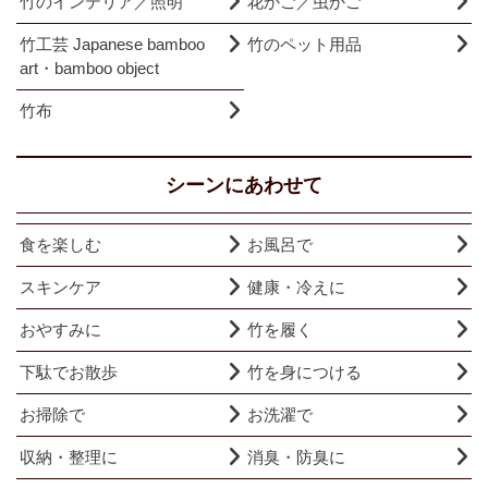
竹のインテリア／照明
花かご／虫かご
竹工芸 Japanese bamboo
竹のペット用品
art・bamboo object
竹布
シーンにあわせて
食を楽しむ
お風呂で
スキンケア
健康・冷えに
おやすみに
竹を履く
下駄でお散歩
竹を身につける
お掃除で
お洗濯で
収納・整理に
消臭・防臭に