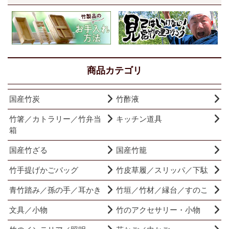
商品カテゴリ
国産竹炭
竹酢液
竹箸／カトラリー／竹弁当
キッチン道具
箱
国産竹ざる
国産竹籠
竹手提げかごバッグ
竹皮草履／スリッパ／下駄
青竹踏み／孫の手／耳かき
竹垣／竹材／縁台／すのこ
文具／小物
竹のアクセサリー・小物