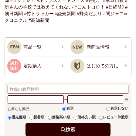
知
#フジテレビ
#ボックスカートレース
#住む。
#家庭画報
#
所さんの学校では教えてくれないそこんトコロ！
#日経MJ
#
朝日新聞
#竹トラッカー
#読売新聞
#野菜だより
#関ジャニ∞
クロニクル
#高知新聞
商品一覧
新商品情報
定期購入
はじめての方に
〜
表示
表示しない
在庫なし商品
優先度順
新着順
価格高い順
価格安い順
レビュー件数順
検索