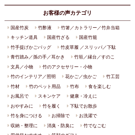
お客様の声カテゴリ
国産竹炭
竹酢液
竹箸／カトラリー／竹弁当箱
キッチン道具
国産竹ざる
国産竹籠
竹手提げかごバッグ
竹皮草履 ／スリッパ／下駄
青竹踏み／孫の手／耳かき
竹垣／縁台／すのこ
文具／小物
竹のアクセサリー・小物
竹のインテリア／照明
花かご／虫かご
竹工芸
竹材
竹のペット用品
竹布
食を楽しむ
お風呂で
スキンケア
健康・冷えに
おやすみに
竹を履く
下駄でお散歩
竹を身につける
お掃除で
お洗濯で
収納・整理に
消臭・防臭に
竹でなごむ