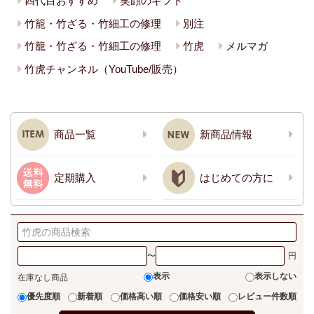
四代目おすすめ
笑顔のギフト
竹籠・竹ざる・竹細工の修理
別注
竹籠・竹ざる・竹細工の修理
竹虎
メルマガ
竹虎チャンネル（YouTube/販売）
商品一覧
新商品情報
定期購入
はじめての方に
〜
表示
表示しない
在庫なし商品
優先度順
新着順
価格高い順
価格安い順
レビュー件数順