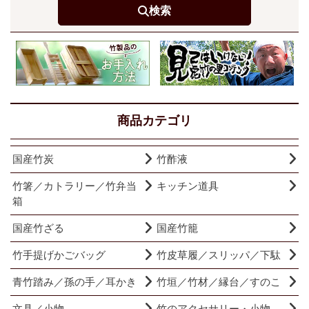
検索
商品カテゴリ
国産竹炭
竹酢液
竹箸／カトラリー／竹弁当
キッチン道具
箱
国産竹ざる
国産竹籠
竹手提げかごバッグ
竹皮草履／スリッパ／下駄
青竹踏み／孫の手／耳かき
竹垣／竹材／縁台／すのこ
文具／小物
竹のアクセサリー・小物