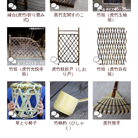
縁台(虎竹/折り畳み
黒竹玄関すのこ
竹垣（虎竹玉袖
式)
垣）
竹垣（虎竹光悦寺
虎竹枝折戸（しお
竹垣（虎竹自在
垣）
り戸）
垣）
草とり椅子
竹柄杓（ひしゃ
黒竹熊手
く）