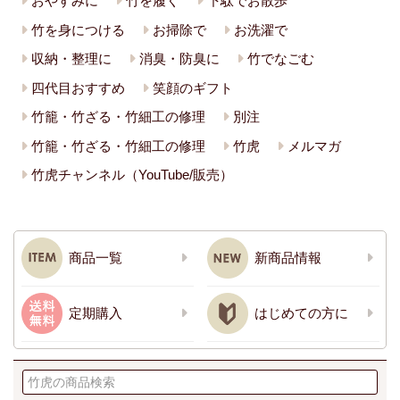
おやすみに
竹を履く
下駄でお散歩
竹を身につける
お掃除で
お洗濯で
収納・整理に
消臭・防臭に
竹でなごむ
四代目おすすめ
笑顔のギフト
竹籠・竹ざる・竹細工の修理
別注
竹籠・竹ざる・竹細工の修理
竹虎
メルマガ
竹虎チャンネル（YouTube/販売）
商品一覧
新商品情報
定期購入
はじめての方に