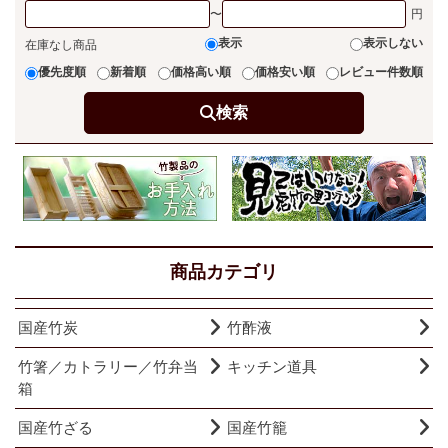
〜
表示
表示しない
在庫なし商品
優先度順
新着順
価格高い順
価格安い順
レビュー件数順
検索
商品カテゴリ
国産竹炭
竹酢液
竹箸／カトラリー／竹弁当
キッチン道具
箱
国産竹ざる
国産竹籠