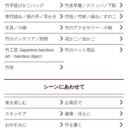
竹手提げかごバッグ
竹皮草履／スリッパ／下駄
青竹踏み／孫の手／耳かき
竹垣／竹材／縁台／すのこ
文具／小物
竹のアクセサリー・小物
竹のインテリア／照明
花かご／虫かご
竹工芸 Japanese bamboo
竹のペット用品
art・bamboo object
竹布
シーンにあわせて
食を楽しむ
お風呂で
スキンケア
健康・冷えに
おやすみに
竹を履く