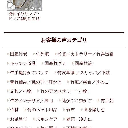
虎竹イヤリング・
ピアス(結)むすび
お客様の声カテゴリ
国産竹炭
竹酢液
竹箸／カトラリー／竹弁当箱
キッチン道具
国産竹ざる
国産竹籠
竹手提げかごバッグ
竹皮草履 ／スリッパ／下駄
青竹踏み／孫の手／耳かき
竹垣／縁台／すのこ
文具／小物
竹のアクセサリー・小物
竹のインテリア／照明
花かご／虫かご
竹工芸
竹材
竹のペット用品
竹布
食を楽しむ
お風呂で
スキンケア
健康・冷えに