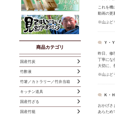
これを機
動画の更
※山ぶど
Ｙ・Ｙ
商品カテゴリ
昨日、修
丁寧にな
国産竹炭
大切に、
竹酢液
※山ぶど
竹箸／カトラリー／竹弁当箱
キッチン道具
Ｋ・Ｈ
国産竹ざる
おかげさ
国産竹籠
あらため