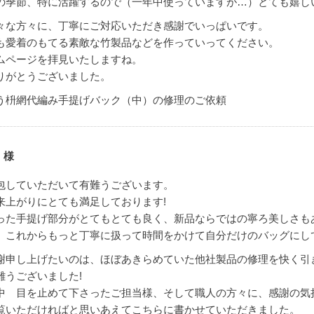
の季節、特に活躍するので（一年中使っていますが…）とても嬉し
々な方々に、丁寧にご対応いただき感謝でいっぱいです。
も愛着のもてる素敵な竹製品などを作っていってください。
ムページを拝見いたしますね。
りがとうございました。
う枡網代編み手提げバック（中）の修理のご依頼
 様
包していただいて有難うございます。
来上がりにとても満足しております!
った手提げ部分がとてもとても良く、新品ならではの寧ろ美しさも
、これからもっと丁寧に扱って時間をかけて自分だけのバッグにし
謝申し上げたいのは、ほぼあきらめていた他社製品の修理を快く引
難うございました!
中 目を止めて下さったご担当様、そして職人の方々に、感謝の気
覧いただければと思いあえてこちらに書かせていただきました。