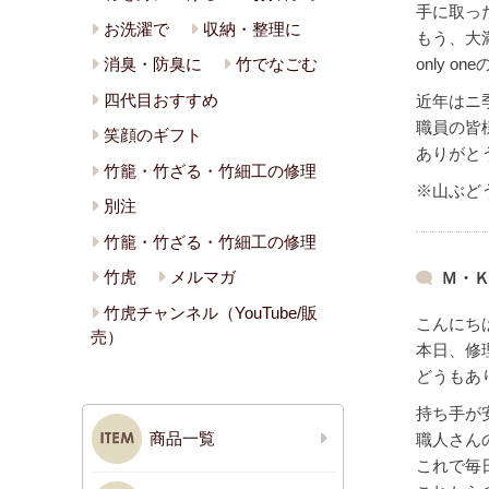
手に取っ
お洗濯で
収納・整理に
もう、大
only 
消臭・防臭に
竹でなごむ
四代目おすすめ
近年はニ
職員の皆
笑顔のギフト
ありがと
竹籠・竹ざる・竹細工の修理
※山ぶど
別注
竹籠・竹ざる・竹細工の修理
竹虎
メルマガ
Ｍ・Ｋ
竹虎チャンネル（YouTube/販
こんにち
売）
本日、修
どうもあ
持ち手が
商品一覧
職人さん
これで毎