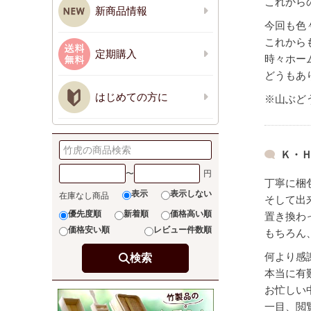
これから
新商品情報
今回も色
これから
定期購入
時々ホー
どうもあ
はじめての方に
※山ぶど
Ｋ・Ｈ
〜
丁寧に梱
表示
表示しない
在庫なし商品
そして出
優先度順
新着順
価格高い順
置き換わ
価格安い順
レビュー件数順
もちろん
何より感
検索
本当に有
お忙しい
一目、閲