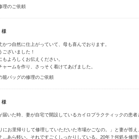
修理のご依頼
 様
丈かつ自然に仕上がっていて、母も喜んでおります。
うございました！
にもよろしくお伝えください。
チャームを作り、さっそく着けてあげました。
の籠バッグの修理のご依頼
 様
が届いた時、妻が自宅で開設しているカイロプラクティックの患者
ぶりにお里帰りして修理していただいた市場かごなの。」と妻が答
？…あら軽い。それですごくしっかりしている。20年？何処を修