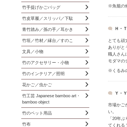
※魚籠の
竹手提げかごバッグ
竹皮草履／スリッパ／下駄
Ｈ・Ｔ
青竹踏み／孫の手／耳かき
竹垣／竹材／縁台／すのこ
とても頑
ありがと
文具／小物
職人さん
モダマの
竹のアクセサリー・小物
※くるみ
竹のインテリア／照明
花かご／虫かご
Ｙ・Ｙ
竹工芸 Japanese bamboo art・
bamboo object
市場かご
い。
竹のペット用品
「20年
竹布
てくれる