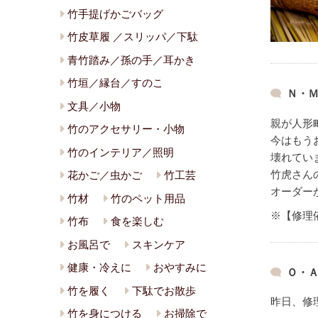
竹手提げかごバッグ
竹皮草履 ／スリッパ／下駄
青竹踏み／孫の手／耳かき
竹垣／縁台／すのこ
Ｎ・Ｍ
文具／小物
親が人形
竹のアクセサリー・小物
今はもう
竹のインテリア／照明
壊れてい
竹虎さん
花かご／虫かご
竹工芸
オーダー
竹材
竹のペット用品
※【修理
竹布
食を楽しむ
お風呂で
スキンケア
健康・冷えに
おやすみに
Ｏ・Ａ
竹を履く
下駄でお散歩
昨日、修
竹を身につける
お掃除で