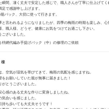
た瞬間、凄く丈夫で安定した感じで、職人さんが丁寧に仕上げてく
満足で感謝申し上げます。
oneの籠バック、大切に使って行きます。
季と言われるようになりましたが、四季の梅雨の時期も楽しみ、心
様、職人様、どうぞ、健康にお気をつけてお過ごし下さい。
うございました。
う枡網代編み手提げバック（中）の修理のご依頼
 様
は、空気が湿気を帯びてきて、梅雨の気配を感じますね。
理をお願いしていた籠が無事に届きました！
りがとうございました。
安心感のある丈夫な作りに変身しましたね。
の気合いを感じました。
日持ち歩いても大丈夫そうです！