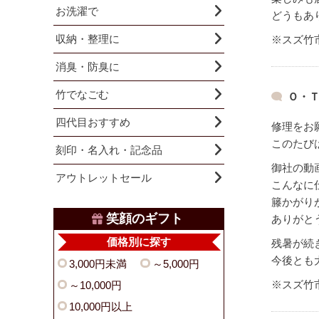
お洗濯で
どうもあ
収納・整理に
※スズ竹
消臭・防臭に
竹でなごむ
Ｏ・Ｔ
四代目おすすめ
修理をお
このたび
刻印・名入れ・記念品
御社の動
アウトレットセール
こんなに
籐かがり
笑顔のギフト
ありがと
価格別に探す
残暑が続
今後とも
3,000円未満
～5,000円
※スズ竹
～10,000円
10,000円以上