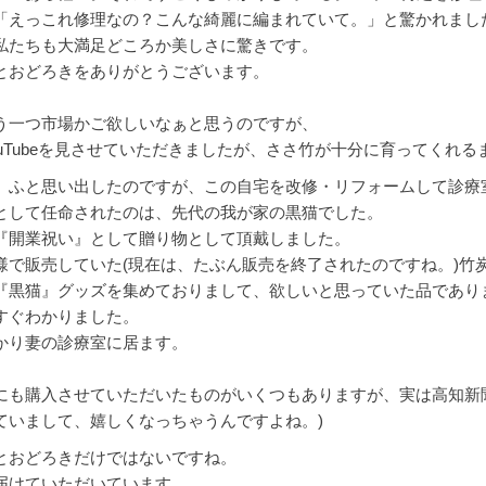
「えっこれ修理なの？こんな綺麗に編まれていて。」と驚かれまし
私たちも大満足どころか美しさに驚きです。
とおどろきをありがとうございます。
う一つ市場かご欲しいなぁと思うのですが、
ouTubeを見させていただきましたが、ささ竹が十分に育ってくれ
、ふと思い出したのですが、この自宅を改修・リフォームして診療
として任命されたのは、先代の我が家の黒猫でした。
『開業祝い』として贈り物として頂戴しました。
様で販売していた(現在は、たぶん販売を終了されたのですね。)竹
『黒猫』グッズを集めておりまして、欲しいと思っていた品であり
すぐわかりました。
かり妻の診療室に居ます。
にも購入させていただいたものがいくつもありますが、実は高知新
ていまして、嬉しくなっちゃうんですよね。)
とおどろきだけではないですね。
届けていただいています。