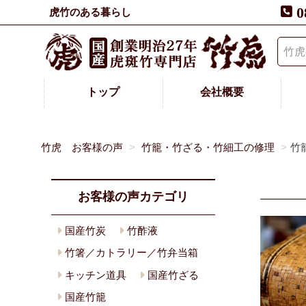
0
虎竹のある暮らし
トップ
会社概要
竹虎 お客様の声
竹籠・竹ざる・竹細工の修理
竹
お客様の声カテゴリ
国産竹炭
竹酢液
竹箸／カトラリー／竹弁当箱
キッチン道具
国産竹ざる
国産竹籠